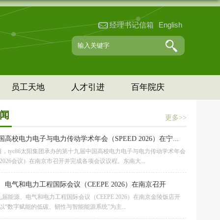
经理书记信箱
English
员工天地
人才引进
百年院庆
新闻
更多>>
高校电力电子与电力传动学术年会（SPEED 2026）在宁...
6日，tyc86太阳集团承办的第十九届中国高校电力电子与电力传动学术年会
D2026会议）在南京市召开并完成各项会议议程。东南大...
电气和电力工程国际会议（CEEPE 2026）在南京召开
九届能源、电气和电力工程国际会议（CEEPE 2026）在南京金陵饭店开
以“数字赋能的低碳、韧性与智能能源系统”为主...