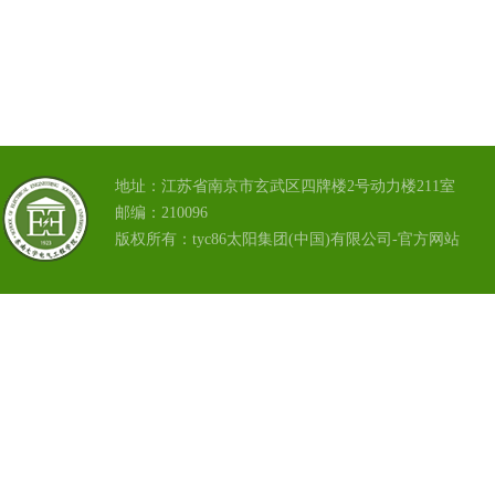
地址：江苏省南京市玄武区四牌楼2号动力楼211室
邮编：210096
版权所有：tyc86太阳集团(中国)有限公司-官方网站