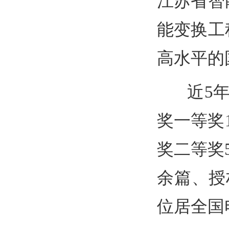
江苏省智
能变换工
高水平的
近5年，
奖一等奖
奖二等奖5
余篇、授
位居全国