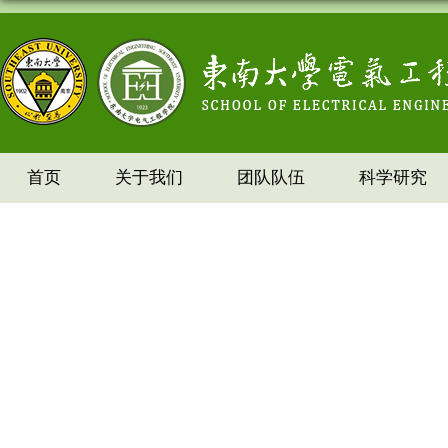
首页
关于我们
团队队伍
科学研究