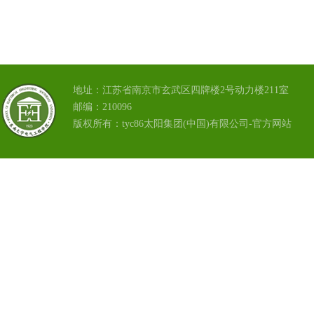
地址：江苏省南京市玄武区四牌楼2号动力楼211室
邮编：210096
版权所有：tyc86太阳集团(中国)有限公司-官方网站