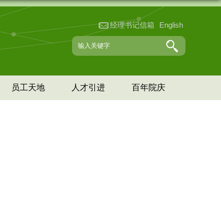
经理书记信箱
English
员工天地
人才引进
百年院庆