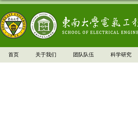
首页
关于我们
团队队伍
科学研究