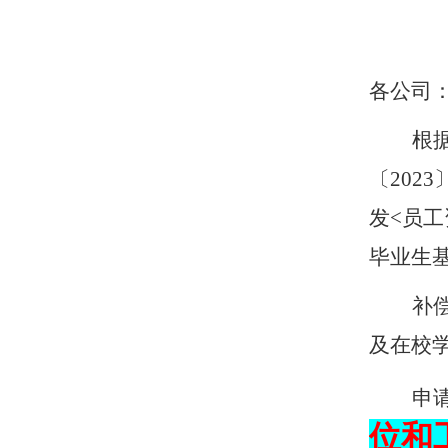
各公司
根
〔
2023
发
<
员工
毕业生
补
及在校
申
位和