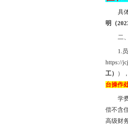
具
明（
202
二
1.
https://j
工）
）
台操作
学
偿不含
高级财