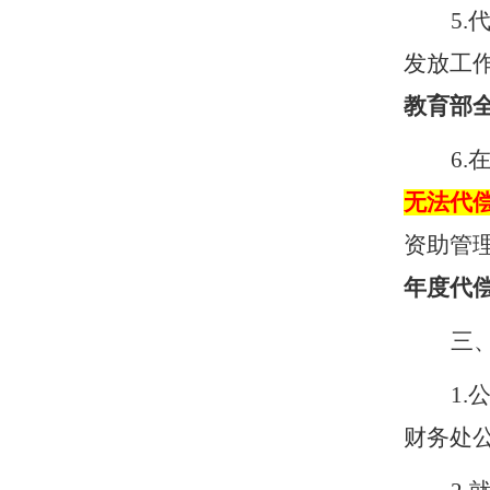
5.
发放工
教育部
6.
无法代
资助管
年度代
三
1.
财务处