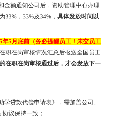
和金额通知公司后，资助管理中心办理
为
33%
，
33%
及
34%
，
具体发放时间以
5
年
5
月底前（务必提醒员工！未交员工
在职在岗审核情况汇总后报送全国员工
的在职在岗审核通过后，才会发放下一
助学贷款代偿申请表》，需加盖公司、
方协议保持一致；