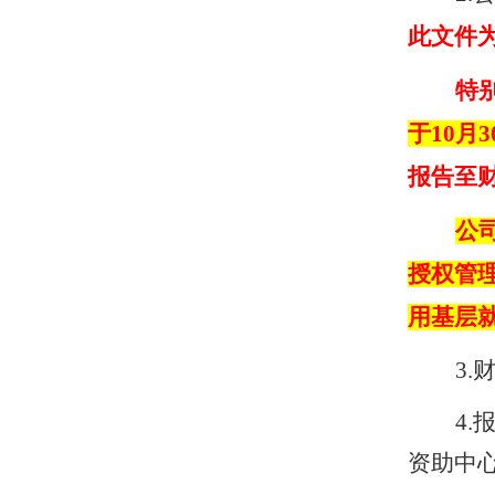
此文件
特
于
10
月
3
报告至
公
授权管
用基层
3.
4.
资助中