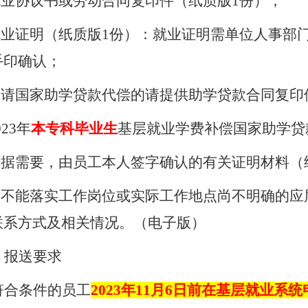
就业协议书或劳动合同复印件（纸质版
1
份）；
就业证明（纸质版
1
份）：就业证明需单位人事部
手印确认；
申请国家助学贷款代偿的请提供助学贷款合同复印
023
年
本专科毕业生
基层就业学费补偿国家助学贷
根据需要，由员工本人签字确认的有关证明材料（
暂不能落实工作岗位或实际工作地点尚不明确的应
联系方式及相关情况。（电子版）
、报送要求
符合条件的员工
2023
年
11
月
6
日前在基层就业系统