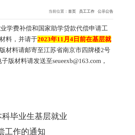
当前位置：
首页
员工工作
公示公告
就业学费补偿和国家助学贷款代偿申请工
材料，
并请于
2023
年
11
月
4
日前在基层就
版材料请邮寄至江苏省南京市四牌楼2号
子版材料请发送至seueexb@163.com，
团本科毕业生基层就业
偿工作的通知