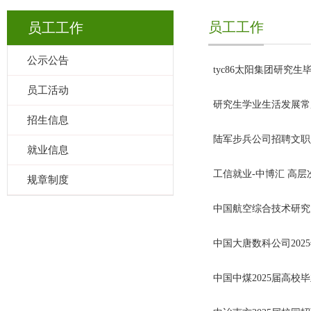
员工工作
员工工作
公示公告
tyc86太阳集团研究
员工活动
研究生学业生活发展常
招生信息
陆军步兵公司招聘文职
就业信息
工信就业-中博汇 高层次
规章制度
中国航空综合技术研究
中国大唐数科公司202
中国中煤2025届高校