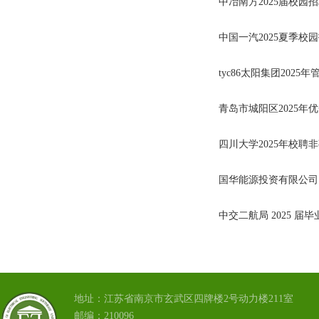
中冶南方2025届校园
中国一汽2025夏季校
tyc86太阳集团20
青岛市城阳区2025年
四川大学2025年校聘
国华能源投资有限公司 
中交二航局 2025 届
地址：江苏省南京市玄武区四牌楼2号动力楼211室
邮编：210096