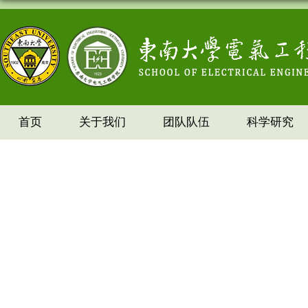
首页
关于我们
团队队伍
科学研究