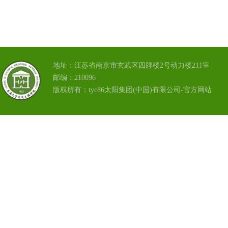
地址：江苏省南京市玄武区四牌楼2号动力楼211室
邮编：210096
版权所有：tyc86太阳集团(中国)有限公司-官方网站