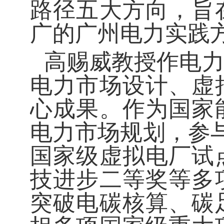
路径五大方向，旨
广的广州电力实践
高赐威教授作电
电力市场设计、虚
心成果。作为国家
电力市场规划，参
国家级虚拟电厂试
技进步二等奖等多
突破电碳核算、碳