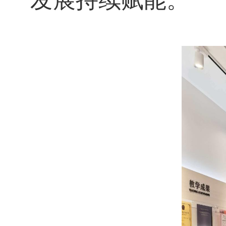
发展持续赋能。