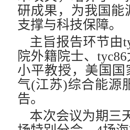
研成果，为我国能
支撑与科技保障。
主旨报告环节由t
院外籍院士、tyc
小平教授，美国国
气
(
江苏
)
综合能源
告。
本次会议为期三