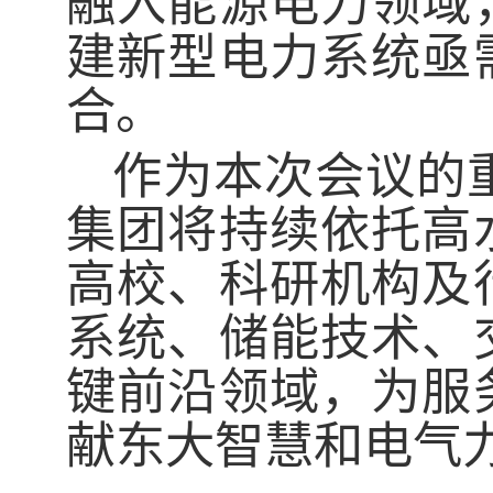
融入能源电力领域
建新型电力系统亟
合。
作为本次会议的重
集团将持续依托高
高校、科研机构及
系统、储能技术、
键前沿领域，为服
献东大智慧和电气