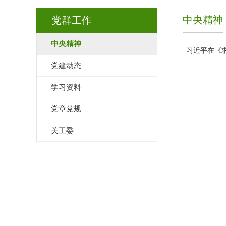
中央精神
党群工作
中央精神
习近平在《
党建动态
学习资料
党章党规
关工委