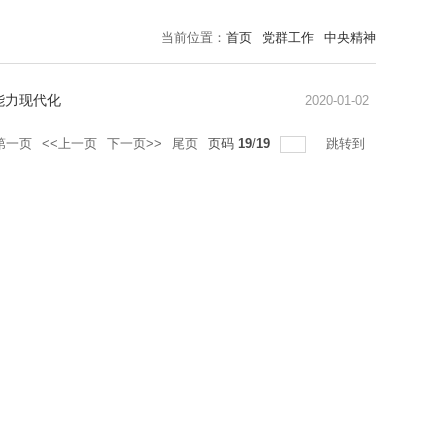
当前位置：
首页
党群工作
中央精神
能力现代化
2020-01-02
第一页
<<上一页
下一页>>
尾页
页码
19
/
19
跳转到