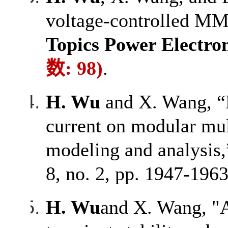
voltage-controlled MM
Topics Power Electro
数
: 98)
.
H. Wu
and X. Wang, “D
current on modular mu
modeling and analysis,
8, no. 2, pp. 1947-196
H. Wu
and X. Wang, "A