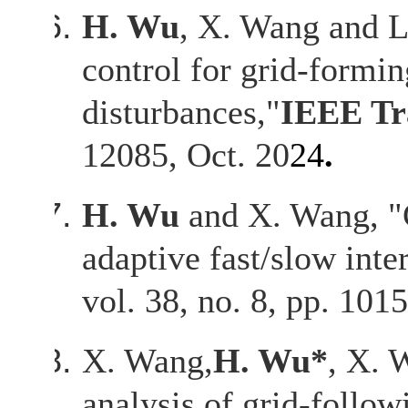
H. Wu
, X. Wang and L
control for grid-formi
disturbances,"
IEEE Tr
12085, Oct. 20
24
.
H. Wu
and X. Wang, "C
adaptive fast/slow inte
vol. 38, no. 8, pp. 10
X. Wang,
H. Wu*
, X. 
analysis of grid-follo