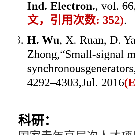
Ind. Electron.
, vol. 6
文，引用次数
: 352)
.
H. Wu
, X. Ruan, D. Y
Zhong,
“Small-signal m
synchronous
generators
4292–4303,
Jul. 2016
(
科研：