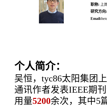
职称
:
上
研究方向
:
Email:
hen
个人简介：
吴恒，tyc86太阳集
通讯作者发表
IEEE
期刊
用量
5200
余次，其中
5