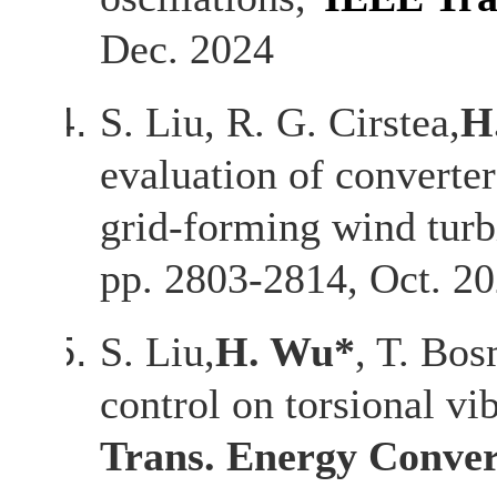
Dec. 2024
S. Liu, R. G. Cirstea,
H
evaluation of converte
grid-forming wind turb
pp. 2803-2814, Oct. 20
S. Liu,
H. Wu*
, T. Bo
control on torsional v
Trans. Energy Conver