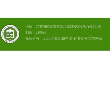
地址：江苏省南京市玄武区四牌楼2号动力楼211室
邮编：210096
版权所有：tyc86太阳集团(中国)有限公司-官方网站