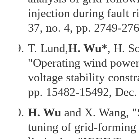
injection during fault 
37, no. 4, pp. 2749-27
T. Lund,
H. Wu*
, H. S
"Operating wind power 
voltage stability constr
pp. 15482-15492, Dec.
H. Wu
and X. Wang, "S
tuning of grid-forming