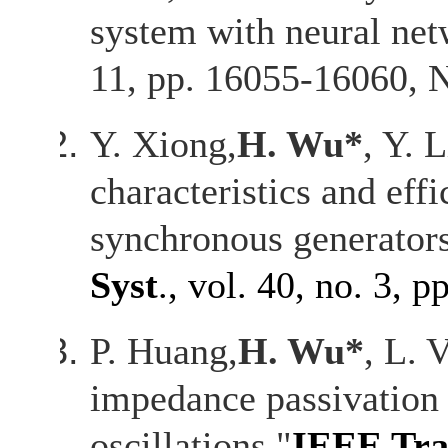
system with neural net
11, pp. 16055-16060, N
Y. Xiong,
H. Wu*
, Y. 
characteristics and eff
synchronous generators
Syst
., vol. 40, no. 3,
P. Huang,
H. Wu*
, L. 
impedance passivation
oscillations,"
IEEE Tra