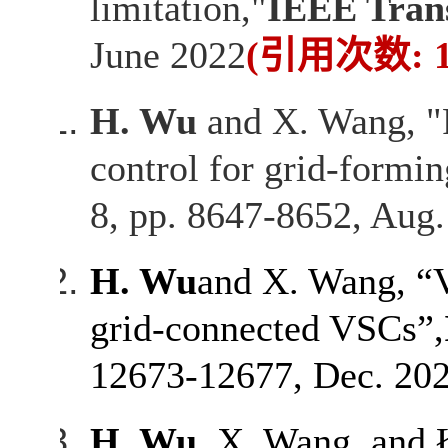
limitation,"
IEEE Trans
June 2022
(
引用次数
: 
H. Wu
and X. Wang, "P
control for grid-formi
8, pp. 8647-8652, Aug.
H. Wu
and X. Wang, “Vi
grid-connected VSCs”,
12673-12677, Dec. 202
H. Wu
, X. Wang, and 