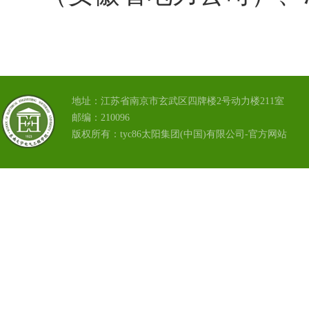
地址：江苏省南京市玄武区四牌楼2号动力楼211室
邮编：210096
版权所有：tyc86太阳集团(中国)有限公司-官方网站