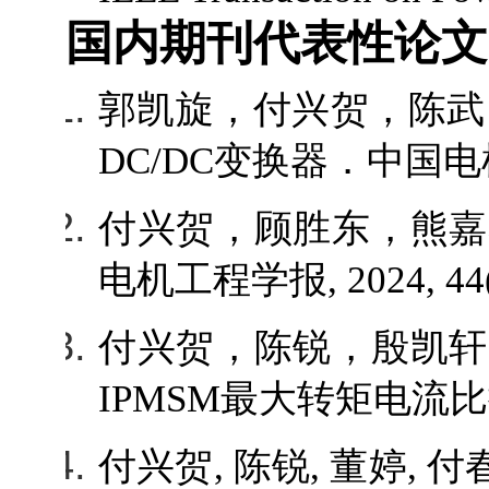
国内期刊代表性论文
郭凯旋，付兴贺，陈武
DC/DC变换器．中国电机工程学
付兴贺，顾胜东，熊嘉
电机工程学报, 2024, 44(1
付兴贺，陈锐，殷凯轩
IPMSM最大转矩电流比控制算
付兴贺
, 陈锐, 董婷,