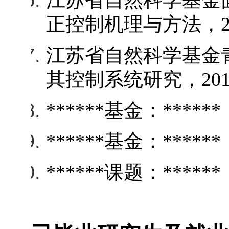
江苏省自然科学基金
正控制机理与方法，
江苏省自然科学基金
其控制系统研究，
201
******
基金：
******
******
基金：******
******
课题：
******