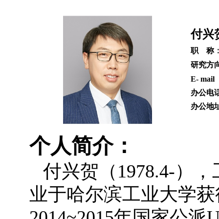
付兴
职 称
研究方
E- mail
办公电
办公地
个人简介：
付兴贺（1978.4-
业于哈尔滨
工业大学获
2014~2015年国家公派Univ