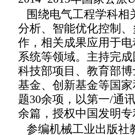
围绕电气工程学科相
分析、智能优化控制、
作，相关成果应用于电动
系统等领域。主持完成
科技部项目、教育部博
基金、创新基金等国家
题30余项，以第一/通
余篇，授权中国发明专
参编机械工业出版社教