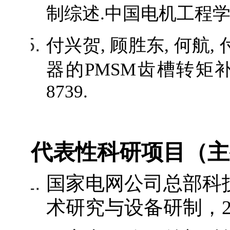
制综述.中国电机工程学报, 2
付兴贺
, 顾胜东, 何航
器的PMSM齿槽转矩补偿控
8739.
代表性科研项目（主
国家电网公司总部科
术研究与设备研制，