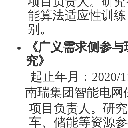
项目负责人。研究
能算法适应性训练
别。
《广义需求侧参与
究》
起止年月：
20
2
0/1
南瑞集团
智能电网
项目负责人。研究
车、储能等资源参