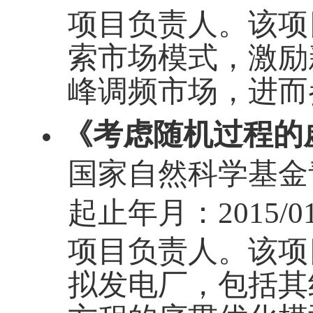
项目负责人。该项
索市场模式，激励
峰调频市场，进而
《考虑随机过程的
国家自然科学基金
起止年月：
2015/0
项目负责人。该项
拟发电厂，包括其