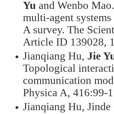
Yu
and Wenbo Mao. D
multi-agent systems 
A survey. The Scien
Article ID 139028,
Jianqiang Hu,
Jie Y
Topological interact
communication modu
Physica A, 416:99-
Jianqiang Hu, Jinde 