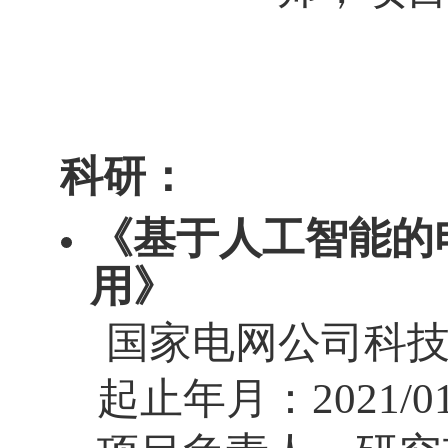
科研：
《基于人工智能的
用》
国家电网公司科
起止年月：
20
2
1/0