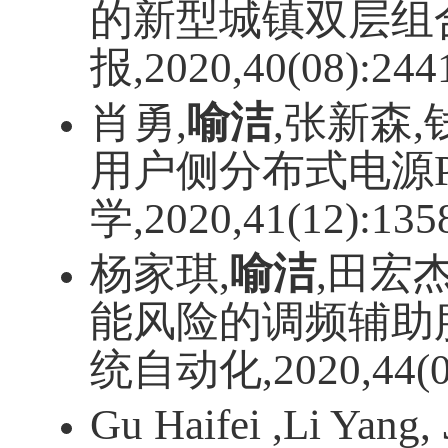
的新型城镇双层组
报
,
2020,
40(08):
244
肖勇
,
喻洁
,
张新森
,
用户侧分布式电源
学
,
2020,
41(12):135
杨家琪
,
喻洁
,
田宏
能风险的调频辅助
统自动化
,
2020,
44(0
Gu Haifei ,Li Yang,