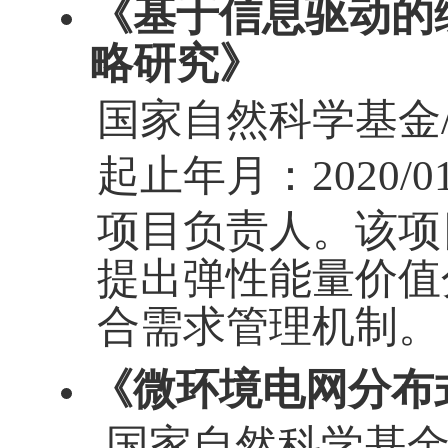
《基于信息驱动的
略研究》
国家自然科学基金
起止年月：
20
20
/0
项目负责人。该项
提出弹性能量价值
合需求管理机制。
《微环境电网分布
国家自然科学基