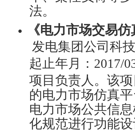
法。
《电力市场交易仿
发电集团公司科
起止年月：
20
17
/
0
项目负责人。该项
的电力市场仿真平
电力市场公共信息
化规范进行功能设