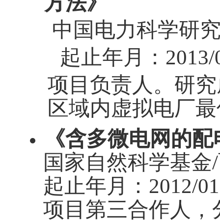
方法》
中国电力科学研
起止年月：
20
1
3/
项目负责人。研究
区域内虚拟电厂最
《含多微电网的配
国家自然科学基金
/
起止年月：
2012/01
项目第三合作人，