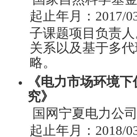
起止年月：
20
1
7/0
子课题项目负责人
关系以及基于多代
略。
《电力市场环境下
究》
国网宁夏电力公
起止年月：
20
18
/0