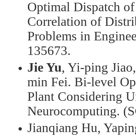
Optimal Dispatch of
Correlation of Distr
Problems in Enginee
135673.
Jie Yu
, Yi-ping Jia
min Fei. Bi-level Op
Plant Considering U
Neurocomputing. (S
Jianqiang Hu, Yapin