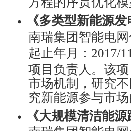
方程的序贯优化模
《多类型新能源发
南瑞集团
智能电网
起止年月：
20
17
/
1
项目负责人。该项
市场机制，研究不
究新能源参与市场
《大规模清洁能源