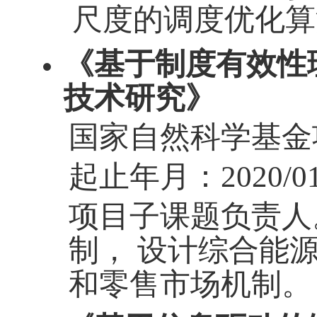
尺度的调度优化算
《基于制度有效性
技术研究》
国家自然科学基金
起止年月：
20
20
/0
项目子课题负责人
制， 设计综合能
和零售市场机制。