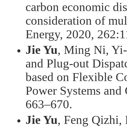
carbon economic disp
consideration of mul
Energy, 2020, 262:
Jie Yu
, Ming Ni, Yi
and Plug-out Dispat
based on Flexible C
Power Systems and C
663–670.
Jie Yu
, Feng Qizhi, 