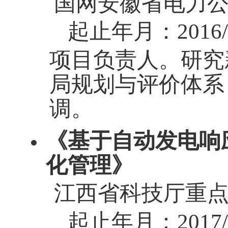
国网安徽省电力
起止年月：
20
1
6
项目负责人。研究
局规划与评价体系
调。
《基于自动发电响
化管理》
江西省
科技厅重
起止年月：
20
1
7