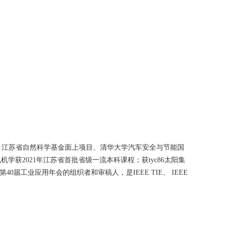
、江苏省自然科学基金面上项目
、
清华大学汽车安全与节能国
电机学获
2021
年江苏省首批省级一流本科课程；获tyc86太阳集
第
40
届工业应用年会的组织者和审稿人，是
IEEE TIE
、
IEEE