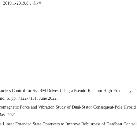
，
2019.1-2019.8
，主持
nsorless Control for SynRM Drives Using a Pseudo-Random High-Frequency Tri
no. 6, pp. 7122-7131, June 2022.
omagnetic Force and Vibration Study of Dual-Stator Consequent-Pole Hybrid E
May. 2021.
 Linear Extended State Observers to Improve Robustness of Deadbeat Control