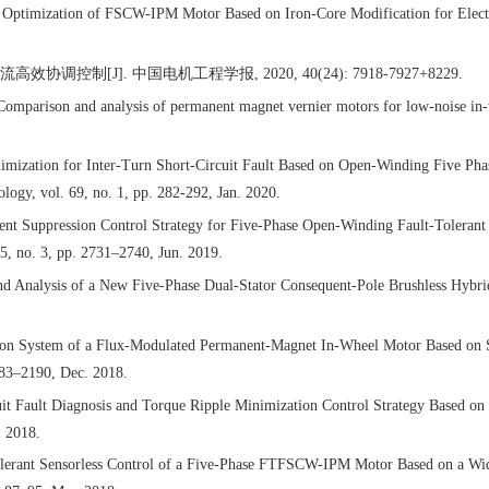
n Optimization of FSCW-IPM Motor Based on Iron-Core Modification for Electr
电流高效协调控制
[J].
中国电机工程学报
, 2020, 40(24): 7918-7927+8229.
parison and analysis of permanent magnet vernier motors for low-noise in-w
mization for Inter-Turn Short-Circuit Fault Based on Open-Winding Five P
logy, vol. 69, no. 1, pp. 282-292, Jan. 2020.
t Suppression Control Strategy for Five-Phase Open-Winding Fault-Tolerant 
5, no. 3, pp. 2731–2740, Jun. 2019.
d Analysis of a New Five-Phase Dual-Stator Consequent-Pole Brushless Hybri
ion System of a Flux-Modulated Permanent-Magnet In-Wheel Motor Based on 
183–2190, Dec. 2018.
rcuit Fault Diagnosis and Torque Ripple Minimization Control Strategy Bas
. 2018.
Tolerant Sensorless Control of a Five-Phase FTFSCW-IPM Motor Based on a W