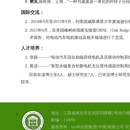
樊英
,
陈秋蒴，王旭，“一种与减速器一体化的外转子分段
国际交流：
2014
年
9
月至
2015
年
9
月，到美国威斯康星大学麦迪逊分
2015
年
8
月，应美国橡树岭国家实验室
ORNL
（
Oak Ridge 
术报告，对电动汽车电机驱动及相关领域进行了交流。
人才培养：
张丽
--------“
电动汽车混合励磁容错电机及其驱动控制系
黄进
--------“
新型永磁复合轮毂电机无位置传感器控制系
目前在读博士生
6
人、硕士研究生
7
人；已毕业博士研究
院等。
地址：江苏省南京市玄武区四牌楼2号动力楼2
邮编：210096
版权所有：tyc86太阳集团(中国)有限公司-