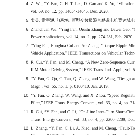
Z. Wu, *Y. Fan, C. H. T. Lee, D. Gao and K. Yu, "Vibratio
vol. 69, no. 12, pp. 14834-14845, Dec. 2020.
樊英
,
雷宇通
,
张秋实
.
新型交替极混合励磁电机宽速域
Zhanchuan Wu, *Ying Fan, Qiushi Zhang and Dawei Gao, "Com
Power Applications, vol. 14, no. 2, pp. 274-281, Feb. 2020.
*Ying Fan, Ronghua Cui and Ao Zhang, "Torque Ripple Mini
Vehicle Application," IEEE Transactions on Vehicular Techno
R. Cui,
*Y. Fan, and M. Cheng, “A New Zero-Sequence Curren
IPM Motor Driving System,” IEEE Trans. Ind. Appl., vol. 5
*Y. Fan, G. Qu, C. Tan, Q. Zhang, and W. Wang, “Design an
Magn., vol. 55, no. 1, p. 8100410, Jan. 2019.
*Y. Fan, Q. Zhang, W. Wang, and X. Zhou, “Speed Regulat
Filter,” IEEE Trans. Energy Convers., vol. 33, no. 4, pp. 2
R. Cui, *Y. Fan, and C. Li, “On-Line Inter-Turn Short-Ci
Trans. Energy Convers., vol. 33, no. 4, pp. 2200–2209, Dec
L. Zhang, *Y. Fan, C. Li, A. Nied, and M. Cheng, “Fault-