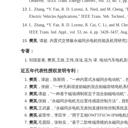
Observer,” IEEE Trans. Energy Convers., vol. 33, no. 1, pp
L. Zhang, *Y. Fan, R. D. Lorenz, A. Nied, and M. Cheng,
Electric Vehicles Applications,” IEEE Trans. Veh. Technol., 
L. Zhang, *Y. Fan, R. D. Lorenz, R. Cui, C. Li, and M. Chen
IEEE Trans. Ind. Appl., vol. 53, no. 4, pp. 3428–3437, Aug
樊英
,
谭超
.
内置式交替极永磁同步电机性能及机理研究
[
专著：
邹国棠著
,
樊英
,
王政
,
王伟
,
张淦
,
花为 译
.
电动汽车电机及
近五年代表性授权发明专利：
樊英
，谭超，陈斯雨， “一种内置式永磁同步电动机”，
樊英
，张丽，“一种无刷谐波励磁的混合励磁容错电机系
樊英
,
谭超，“一种基于磁场调制双定子混合励磁电动机”
樊英
,
张丽，“永磁同步电机无位置传感器控制方法”，授
樊英
,
王武森，“永磁同步电机无差拍直接转矩控制系统及
樊英
,
崔荣华，李臣学，“用于五相
OWFTFSCW-IPM
电机
樊英
,
毛晨阳，张秋实，“基于二阶终端滑模的永磁同步电