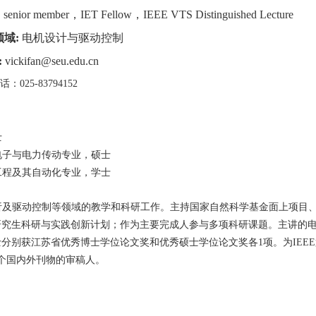
 senior member
，
IET Fellow
，
IEEE VTS Distinguished Lecture
领域
:
电机设计与驱动控制
:
vickifan@seu.edu.cn
话：
025-83794152
士
电子与电力传动专业，硕士
工程及其自动化专业，学士
析及驱动控制等领域的教学和科研工作。主持国家自然科学基金面上项目
研究生科研与实践创新计划
；作为主要完成人参与多项科研课题
。
主讲的
士分别获江苏省优秀博士学位论文奖和优秀硕士学位论文奖各
1
项。为
IEEE
个国内外刊物的审稿人。