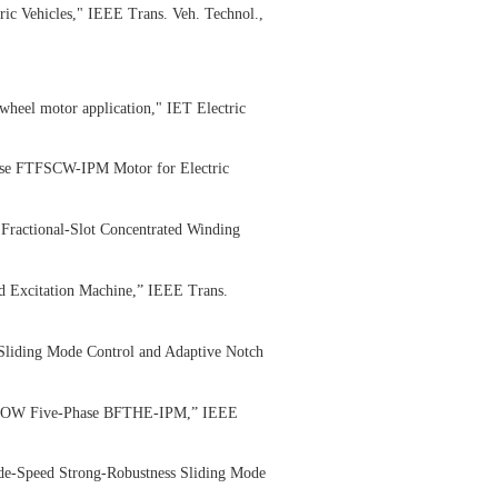
ic Vehicles," IEEE Trans. Veh. Technol.,
heel motor application," IET Electric
hase FTFSCW-IPM Motor for Electric
Fractional-Slot Concentrated Winding
d Excitation Machine,” IEEE Trans.
Sliding Mode Control and Adaptive Notch
ed on OW Five-Phase BFTHE-IPM,” IEEE
ide-Speed Strong-Robustness Sliding Mode