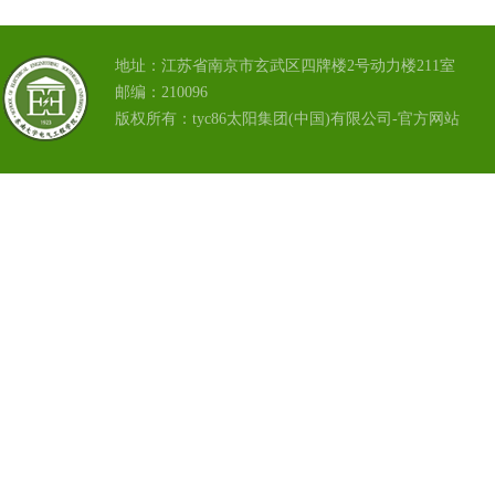
地址：江苏省南京市玄武区四牌楼2号动力楼211室
邮编：210096
版权所有：tyc86太阳集团(中国)有限公司-官方网站