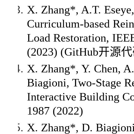
X. Zhang*, A.T. Eseye
Curriculum-based Reinf
Load Restoration, IEE
(2023) (GitHub
开源代
X. Zhang*, Y. Chen, A. 
Biagioni, Two-Stage Re
Interactive Building C
1987 (2022)
X. Zhang*, D. Biagion