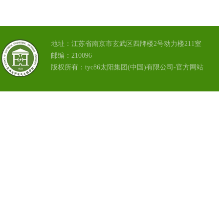
地址：江苏省南京市玄武区四牌楼2号动力楼211室
邮编：210096
版权所有：tyc86太阳集团(中国)有限公司-官方网站