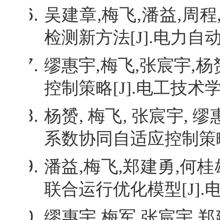
吴建章
,
梅飞
,
潘益
,
周程
检测新方法
[J].
电力自
缪惠宇
,
梅飞
,
张宸宇
,
杨
控制策略
[J].
电工技术
杨赟
,
梅飞
,
张宸宇
,
缪
系数协同自适应控制策
潘益
,
梅飞
,
郑建勇
,
何桂
联合运行优化模型
[J].
缪惠宇
,
梅军
,
张宸宇
,
郑