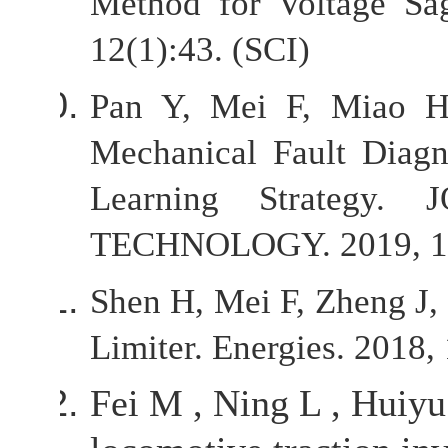
Method for Voltage Sa
12(1):43. (SCI)
Pan Y, Mei F, Miao 
Mechanical Fault Diagn
Learning Strateg
TECHNOLOGY. 2019, 14(
Shen H, Mei F, Zheng J,
Limiter. Energies. 2018,
Fei M , Ning L , Huiyu 