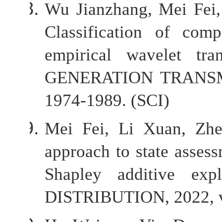
Wu Jianzhang, Mei Fei,
Classification of com
empirical wavelet tr
GENERATION TRANSMIS
1974-1989. (SCI)
Mei Fei, Li Xuan, Zhe
approach to state asses
Shapley additive e
DISTRIBUTION, 2022, vol