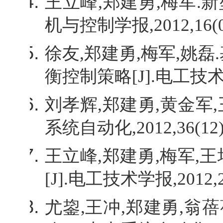
王立峰
,
郑建勇
,
梅军
.
新
机与控制学报
,2012,16(0
徐友
,
郑建勇
,
梅军
,
姚磊
.
衡控制策略
[J].
电工技
刘孝辉
,
郑建勇
,
黄金军
,
系统自动化
,2012,36(12)
王立峰
,
郑建勇
,
梅军
,
王
[J].
电工技术学报
,2012,
尤鋆
,
王冲
,
郑建勇
,
翁蓓