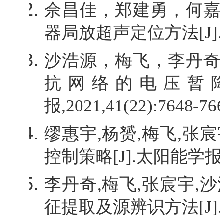
佘昌佳，郑建勇，何
器局放超声定位方法
[J]
沙浩源，梅飞，李丹
抗网络的电压暂
报
,2021,41(22):7648-766
缪惠宇
,
杨赟
,
梅飞
,
张宸
控制策略
[J].
太阳能学
李丹奇
,
梅飞
,
张宸宇
,
沙
征提取及源辨识方法
[J]