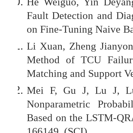
He Weiguo, Yin Deyang
Fault Detection and Dia
on Fine-Tuning Naive Ba
Li Xuan, Zheng Jianyon
Method of TCU Failure
Matching and Support Ve
Mei F, Gu J, Lu J, L
Nonparametric Probabil
Based on the LSTM-QRA En
166149. (SCI)