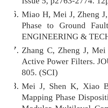
Issue 5, p2763-2774. 12p
Miao H, Mei J, Zheng J,
Phase to Ground Fau
ENGINEERING & TECHNO
Zhang C, Zheng J, Mei 
Active Power Filters.
805. (SCI)
Mei J, Shen K, Xiao B
Mapping Phase Disposit