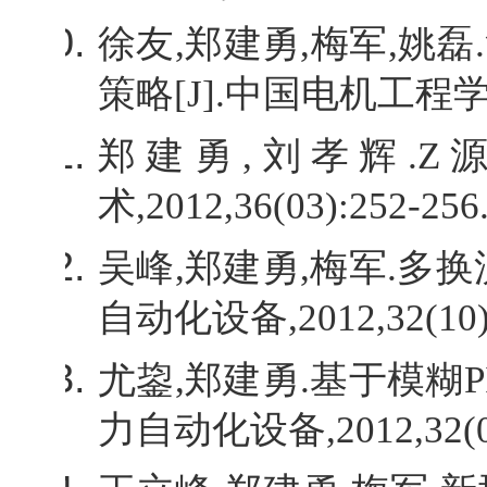
徐友
,
郑建勇
,
梅军
,
姚磊
.
策略
[J].
中国电机工程
郑建勇
,
刘孝辉
.Z
术
,2012,36(03):252-256.
吴峰
,
郑建勇
,
梅军
.
多换
自动化设备
,2012,32(10)
尤鋆
,
郑建勇
.
基于模糊
P
力自动化设备
,2012,32(0