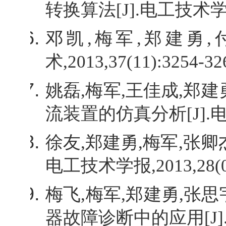
转换算法
[J].
电工技术
邓凯
,
梅军
,
郑建勇
,
术
,2013,37(11):3254-326
姚磊
,
梅军
,
王佳成
,
郑建
流装置的仿真分析
[J].
徐友
,
郑建勇
,
梅军
,
张卿
电工技术学报
,2013,28(
梅飞
,
梅军
,
郑建勇
,
张思
器故障诊断中的应用
[J]