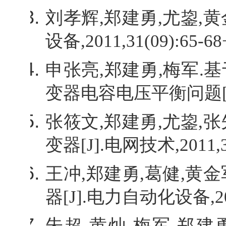
刘孝辉
,
郑建勇
,
尤鋆
,
黄
设备
,2011,31(09):65-68
申张亮
,
郑建勇
,
梅军
.
基
变器电容电压平衡问题
张筱文
,
郑建勇
,
尤鋆
,
张
变器
[J].
电网技术
,2011,
王冲
,
郑建勇
,
葛健
,
黄金
器
[J].
电力自动化设备
,2
朱超
,
黄灿
,
梅军
,
郑建