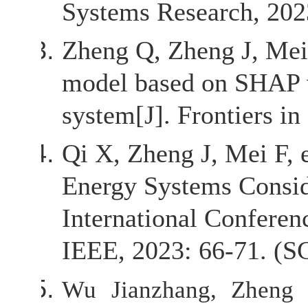
Systems Research, 202
Zheng Q,
Zheng J
, Mei
model based on SHAP va
system[J]. Frontiers i
Qi X,
Zheng J
, Mei F,
Energy Systems Consid
International Confere
IEEE, 2023: 66-71.
(SC
Wu Jianzhang, Zheng J