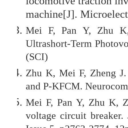
locomotive traction in
machine[J]. Microelect
Mei F, Pan Y, Zhu K,
Ultrashort-Term Photovol
(SCI)
Zhu K, Mei F, Zheng J.
and P-KFCM. Neurocompu
Mei F, Pan Y, Zhu K, Z
voltage circuit breaker