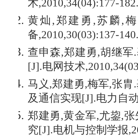
术
,2010,34(04):177-182.
黄灿
,
郑建勇
,
苏麟
,
梅
备
,2010,30(03):137-140.
查申森
,
郑建勇
,
胡继军
.
[J].
电网技术
,2010,34(03
马义
,
郑建勇
,
梅军
,
张胄
.
及通信实现
[J].
电力自
郑建勇
,
黄金军
,
尤鋆
,
张
究
[J].
电机与控制学报
,2