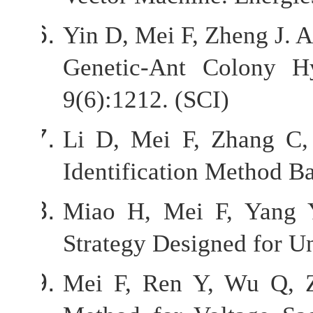
Yin D, Mei F, Zheng J.
Genetic-Ant Colony Hy
9(6):1212. (SCI)
Li D, Mei F, Zhang C, 
Identification Method B
Miao H, Mei F, Yang 
Strategy Designed for Un
Mei F, Ren Y, Wu Q, Z