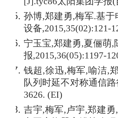
[J].
tyc86太阳集团学报
(
孙博
,
郑建勇
,
梅军
.
基于
设备
,2015,35(02):121-12
宁玉宝
,
郑建勇
,
夏俪萌
,
报
,2015,36(05):1197-120
钱超
,
徐迅
,
梅军
,
喻洁
,
队列时延不对称通信路
3626. (EI)
吉宇
,
梅军
,
卢宇
,
郑建勇