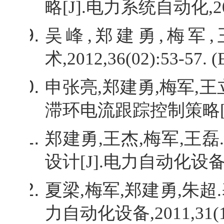
略
[J].
电力系统自动化
,2
吴峰
,
郑建勇
,
梅军
,
术
,2012,36(02):53-57. (
申张亮
,
郑建勇
,
梅军
,
王
滞环电流跟踪控制策略
郑建勇
,
王杰
,
梅军
,
王磊
设计
[J].
电力自动化设
夏梁
,
梅军
,
郑建勇
,
朱超
.
力自动化设备
,2011,31(