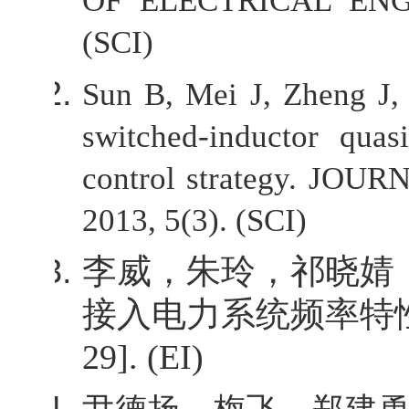
OF ELECTRICAL ENGI
(SCI)
Sun B, Mei J, Zheng J,
switched-inductor quas
control strategy. 
2013, 5(3). (SCI)
李威，朱玲，祁晓婧
接入电力系统频率特
29].
(EI)