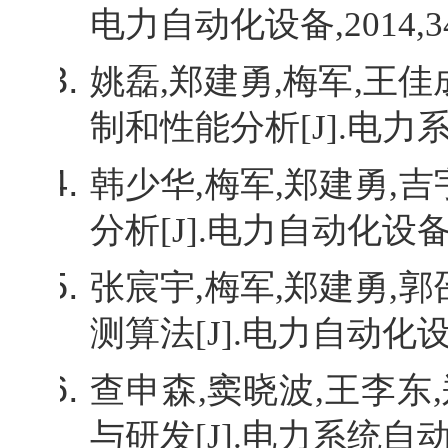
电力自动化设备
,2014,3
姚磊
,
郑建勇
,
梅军
,
王佳
制和性能分析
[J].
电力
韩少华
,
梅军
,
郑建勇
,
吉
分析
[J].
电力自动化设
张宸宇
,
梅军
,
郑建勇
,
郭
测算法
[J].
电力自动化
查申森
,
窦晓波
,
王李东
,
与研发
[J].
电力系统自