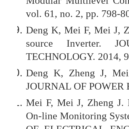
Modular Multilevel Con
vol. 61, no. 2, pp. 798-8
Deng K, Mei F, Mei J, 
source Inverter
TECHNOLOGY. 2014, 9(2
Deng K, Zheng J, Mei J
JOURNAL OF POWER ELE
Mei F, Mei J, Zheng J. 
On-line Monitoring Sys