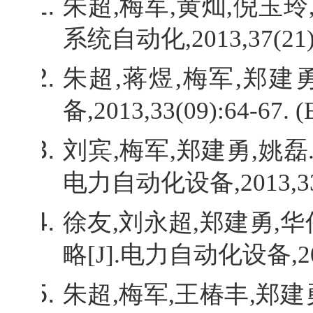
朱超
,
梅军
,
黄灿
,
倪玉玲
系统自动化
,2013,37(21)
朱超
,
蒋煜
,
梅军
,
郑建
备
,2013,33(09):64-67. (
刘宾
,
梅军
,
郑建勇
,
姚磊
电力自动化设备
,2013,3
徐友
,
刘永超
,
郑建勇
,
华
略
[J].
电力自动化设备
,2
朱超
,
梅军
,
王椿丰
,
郑建