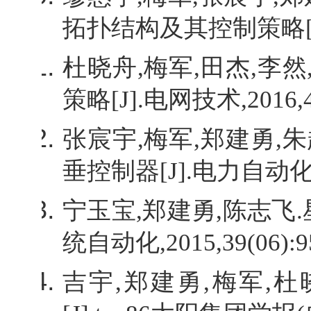
拓扑结构及其控制策略
杜晓舟
,
梅军
,
田杰
,
李然
策略
[J].
电网技术
,2016,
张宸宇
,
梅军
,
郑建勇
,
朱
垂控制器
[J].
电力自动
宁玉宝
,
郑建勇
,
陈志飞
.
统自动化
,2015,39(06):9
吉宇
,
郑建勇
,
梅军
,
杜