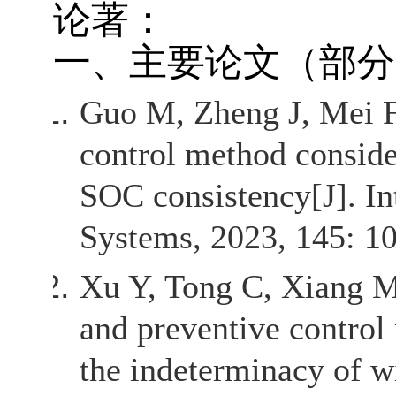
论著：
一、主要论文（部分
Guo M,
Zheng J
, Mei 
control method conside
SOC consistency[J]. In
Systems, 2023, 145: 1
Xu Y, Tong C, Xiang M
and preventive control
the indeterminacy of w