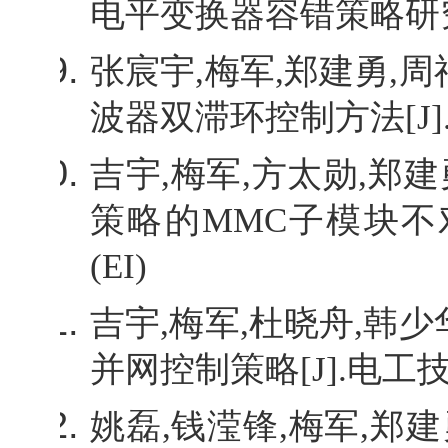
电平变换器容错策略研
张宸宇
,
梅军
,
郑建勇
,
周
波器双滞环控制方法
[J]
吉宇
,
梅军
,
方太勋
,
郑建
策略的
MMC
子模块不
(EI)
吉宇
,
梅军
,
杜晓舟
,
韩少
并网控制策略
[J].
电工
姚磊
,
钱滢锋
,
梅军
,
郑建