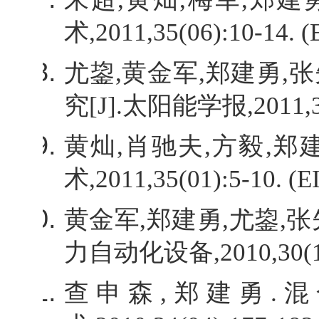
术
,2011,35(06):10-14. (
尤鋆
,
黄金军
,
郑建勇
,
张
究
[J].
太阳能学报
,2011,
黄灿
,
肖驰夫
,
方毅
,
郑
术
,2011,35(01):5-10. (EI
黄金军
,
郑建勇
,
尤鋆
,
张
力自动化设备
,2010,30(1
查申森
,
郑建勇
.
混