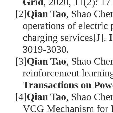
Grid
, 2020, 11(2): 1
[2]
Qian Tao
, Shao Chen
operations of electri
charging services[J].
3019-3030.
[3]
Qian Tao
, Shao Chen
reinforcement learnin
Transactions on Pow
[4]
Qian Tao
, Shao Chen
VCG Mechanism for Lo