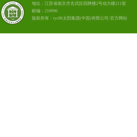
地址：江苏省南京市玄武区四牌楼2号动力楼211室
邮编：210096
版权所有：tyc86太阳集团(中国)有限公司-官方网站