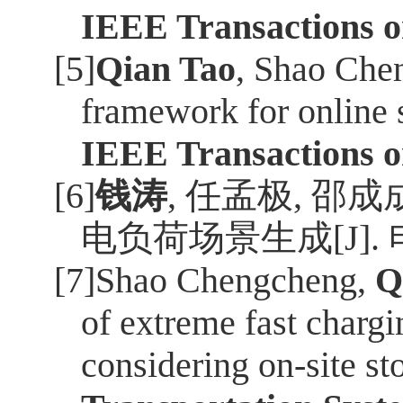
IEEE Transactions 
[5]
Qian Tao
, Shao Che
framework for online 
IEEE Transactions 
[6]
钱涛
,
任孟极
,
邵成
电负荷场景生成
[J].
[7]Shao Chengcheng,
Q
of extreme fast chargi
considering on-site st