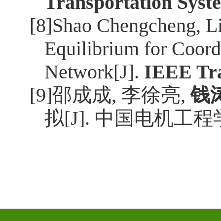
Transportation Syst
[8]Shao Chengcheng, L
Equilibrium for Coord
Network[J].
IEEE Tra
[9]
邵成成
,
李徐亮
,
钱
拟
[J].
中国电机工程