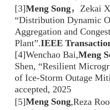
[3]
Meng Song
，
Zekai 
“Distribution Dynamic Op
Aggregation and Congest
Plant”.
IEEE Transactio
[4]Wenchao Bai,
Meng S
Shen, “Resilient Microgr
of Ice-Storm Outage Miti
accepted, 2025
[5]
Meng Song
,
Reza Roof