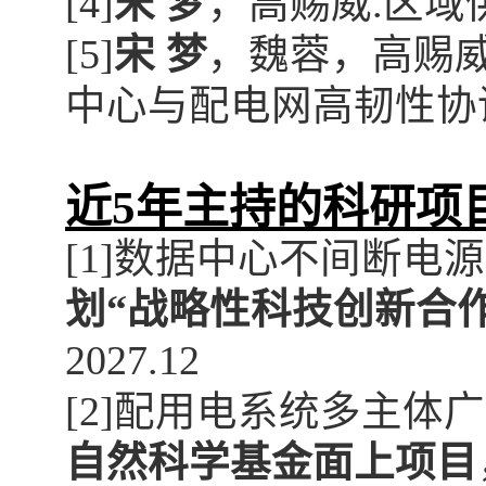
[4]
宋 梦
，
高赐威
.
区域
[5]
宋 梦
，
魏蓉
，
高赐
中心与配电网高韧性协
近
5
年主持的科研项
[1]
数据中心不间断电源
划“战略性科技创新合
2027.12
[2]
配用电系统多主体广
自然科学基金面上项目