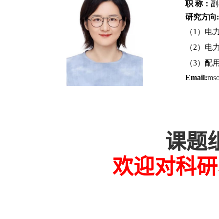
职 称：
副
研究方向
:
（1）电
（2）电
（3）配
Email:
mso
课题
欢迎对科研