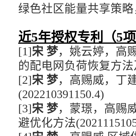
绿色社区能量共享策略
近
5
年授权专利（
5
项
[1]
宋 梦
，
姚云婷
，
高
的配电网负荷恢复方法
[2]
宋 梦
，
高赐威
，
丁
(
202210391150.4)
[3]
宋 梦
，
蒙璟
，
高赐
避优化方法
(
2021115105