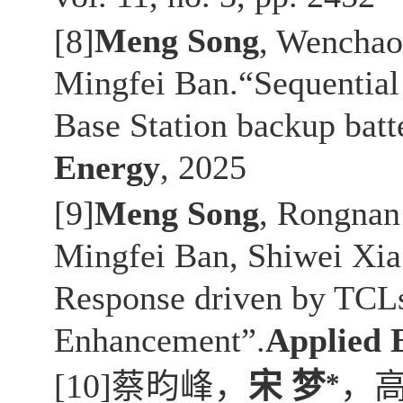
[8]
Meng Song
, Wenchao
Mingfei Ban.“Sequential
Base Station backup batte
Energy
, 2025
[9]
Meng Song
, Rongnan
Mingfei Ban, Shiwei Xi
Response driven by TCLs
Enhancement”.
Applied 
*
[10]
蔡昀峰，
宋 梦
，