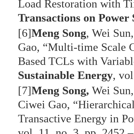
Load Restoration with 
Transactions on Power
[6]
Meng Song
, Wei Su
Gao, “
Multi-time Scale C
Based TCLs with Variab
Sustainable Energy
, vo
[7]
Meng Song,
Wei Sun,
Ciwei Gao
, “Hierarchica
Transactive Energy in P
vol. 11, no. 3, pp. 2452 