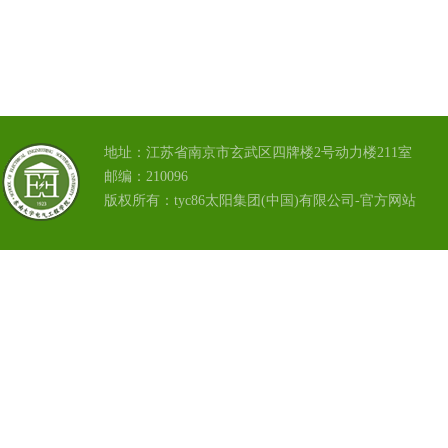
地址：江苏省南京市玄武区四牌楼2号动力楼211室
邮编：210096
版权所有：tyc86太阳集团(中国)有限公司-官方网站