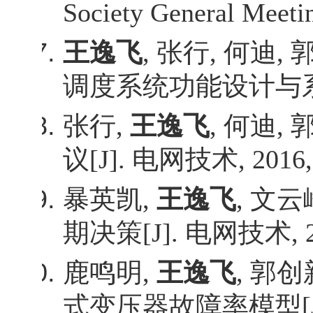
Society General Meetin
王逸飞
,
张行
,
何迪
,
调度系统功能设计与
张行
,
王逸飞
,
何迪
,
议
[J].
电网技术
, 2016
暴英凯
,
王逸飞
,
文云
期决策
[J].
电网技术
,
鹿鸣明
,
王逸飞
,
郭创
式变压器故障率模型
[