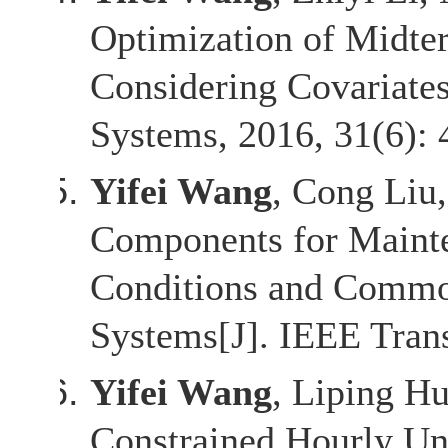
Optimization of Midte
Considering Covariates
Systems
, 2016, 31(6):
Yifei Wang
, Cong Liu
Components for Mainte
Conditions and Common
Systems[J]. IEEE
Tran
Yifei Wang
, Liping H
Constrained Hourly Un