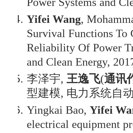
Power Systems and Cle
Yifei Wang
, Mohammad
Survival Functions To
Reliability Of Power 
and Clean Energy, 2017
李泽宇
,
王逸飞
(
通讯
型建模
,
电力系统自
Yingkai Bao,
Yifei
Wa
electrical equipment 