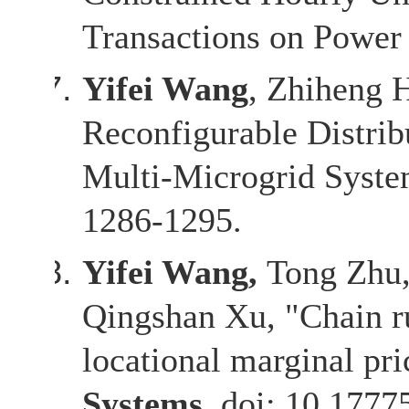
Transactions on Power
Yifei Wang
, Zhiheng 
Reconfigurable Distrib
Multi-Microgrid System
1286-1295.
Yifei Wang,
Tong Zhu,
Qingshan Xu, "Chain ru
locational marginal pr
Systems
, doi: 10.177