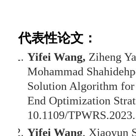
代表性论文：
Yifei Wang,
Ziheng Ya
Mohammad Shahidehpou
Solution Algorithm for
End Optimization Stra
10.1109/TPWRS.2023.
Yifei Wang
, Xiaoyun 