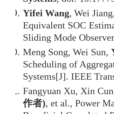
Yifei Wang
, Wei Jian
Equivalent SOC Estima
Sliding Mode Observer[
Meng Song, Wei Sun,
Scheduling of Aggregat
Systems[J]. IEEE Trans
Fangyuan Xu, Xin Cun
作者
)
, et al., Power 