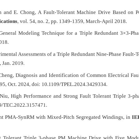
Sun and E. Chong, A Fault-Tolerant Machine Drive Based on
ications
, vol. 54, no. 2, pp. 1349-1359, March-April 2018.
A General Modeling Technique for a Triple Redundant 3×3-Ph
2018.
perimental Assessments of a Triple Redundant Nine-Phase Fault
, Jan. 2019.
Cheng, Diagnosis and Identification of Common Electrical Fau
3695, Oct. 2024, doi: 10.1109/TPEL.2024.3429334.
 Niu, High Performance and Strong Fault Tolerant Triple 3-
09/TEC.2022.3157471.
rant PMA-SynRM with Mixed-Pitch Segregated Windings, in
IE
lt Tolerant Triple 3-phase PM Machine Drive with Five Mod