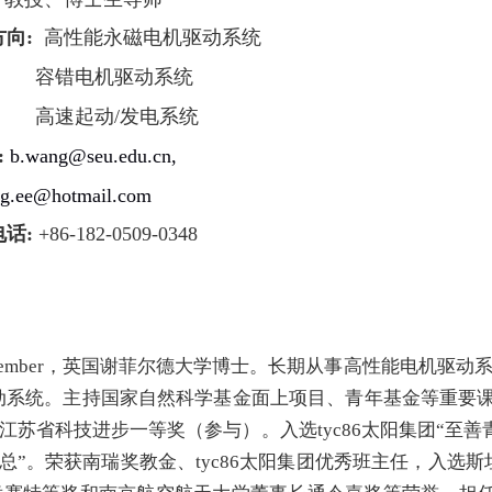
方向
:
高性能永磁电机驱动系统
容错电机驱动系统
高速起动/发电系统
:
b.wang@seu.edu.cn,
g.ee@hotmail.com
电话
:
+86-182-0509-0348
or Member，英国谢菲尔德大学博士。长期从事高性能电
系统。主持国家自然科学基金面上项目、青年基金等重要课题
苏省科技进步一等奖（参与）。入选tyc86太阳集团“至善青
副总”。荣获南瑞奖教金、tyc86太阳集团优秀班主任，入