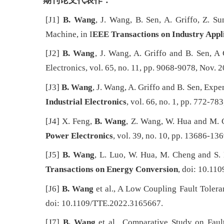
期刊论文代表作：
[J1]
B. Wang
, J. Wang, B. Sen, A. Griffo, Z. 
Machine, in I
EEE Transactions on Industry Appl
[J2]
B. Wang
, J. Wang, A. Griffo and B. Sen, 
Electronics, vol. 65, no. 11, pp. 9068-9078, Nov. 
[J3]
B. Wang
, J. Wang, A. Griffo and B. Sen, Ex
Industrial Electronics
, vol. 66, no. 1, pp. 772-783
[J4] X. Feng,
B. Wang
, Z. Wang, W. Hua and M. 
Power Electronics
, vol. 39, no. 10, pp. 13686-1
[J5]
B. Wang
, L. Luo, W. Hua, M. Cheng and S.
Transactions on Energy Conversion
, doi: 10.11
[J6]
B. Wang
et al., A Low Coupling Fault Tole
doi: 10.1109/TTE.2022.3165667.
[J7]
B. Wang
et al., Comparative Study on Fau