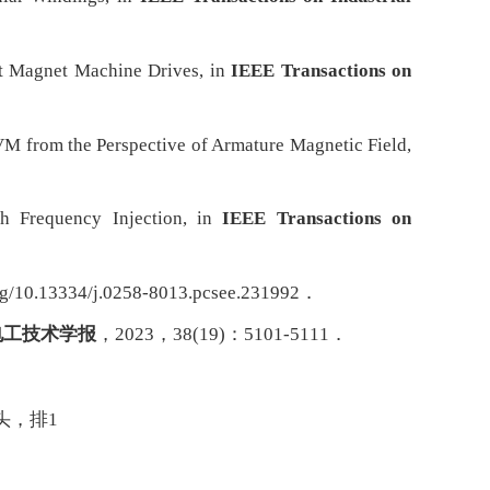
nt Magnet Machine Drives, in
IEEE Transactions on
VM from the Perspective of Armature Magnetic Field,
gh Frequency Injection, in
IEEE Transactions on
.org/10.13334/j.0258-8013.pcsee.231992．
电工技术学报
，2023，38(19)：5101-5111．
头，排1