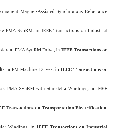
 Permanent Magnet-Assisted Synchronous Reluctance
ase PMA SynRM, in IEEE Transactions on Industrial
-Tolerant PMA SynRM Drive, in
IEEE Transactions on
lts in PM Machine Drives, in
IEEE Transactions on
phase PMA-SynRM with Star-delta Windings, in
IEEE
EE Transactions on Transportation Electrification
,
ular Windings, in
IEEE Transactions on Industrial