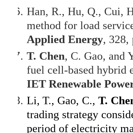
Han, R., Hu, Q., Cui, 
method for load servic
Applied Energy
, 328,
T. Chen
, C. Gao, and Y
fuel cell
‐
based hybrid 
IET Renewable Power
Li, T., Gao, C.,
T. Che
trading strategy consid
period of electricity m