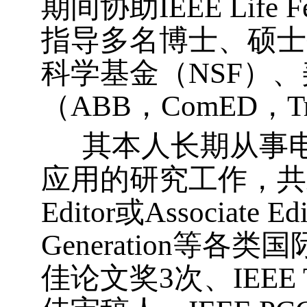
期间协助
IEEE Life F
指导多名博士、硕士
科学基金（
NSF
）、
（
ABB
，
ComED
，
T
其本人长期从事
应用的研究工作，共
Editor
或
Associate Edi
Generation
等各类国
佳论文奖
3
次、
IEEE 