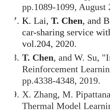
pp.1089-1099, August 
K.
Lai,
T. Chen
, and B
car-sharing service wi
vol.204, 2020.
T. Chen
, and W. Su, "
Reinforcement Learni
pp.4338-4348, 2019.
X. Zhang, M. Pipatta
Thermal Model Learni