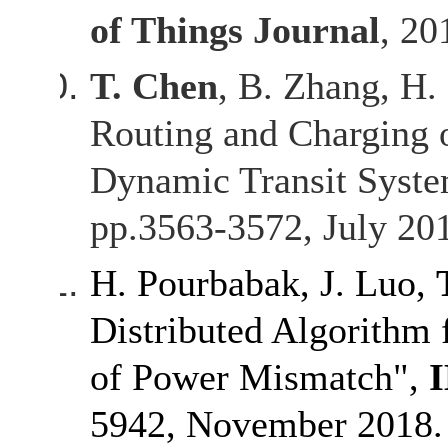
of Things Journal
, 20
T. Chen
, B. Zhang, H.
Routing and Charging of
Dynamic Transit Syst
pp.3563-3572, July 20
H. Pourbabak, J. Luo,
Distributed Algorithm
of Power Mismatch",
I
5942, November 2018.