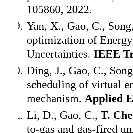
105860, 2022.
Yan, X., Gao, C., Song
optimization of Energy
Uncertainties.
IEEE Tr
Ding, J., Gao, C., Son
scheduling of virtual 
mechanism.
Applied 
Li, D., Gao, C.,
T. Ch
to‐gas and gas‐fired un