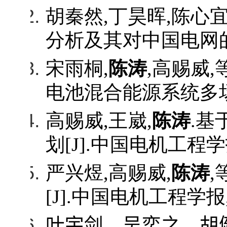
胡秦然
,
丁昊晖
,
陈心
分析及其对中国电网
宋雨桐
,
陈涛
,
高赐威
,
电池混合能源系统多
高赐威
,
王崴
,
陈涛
.
基
划
[J].
中国电机工程学
严兴煜
,
高赐威
,
陈涛
,
[J].
中国电机工程学报
叶宇剑，吴奕之，胡