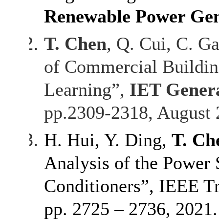
Renewable Power Gen
T. Chen
, Q. Cui, C. G
of Commercial Buildin
Learning”,
IET Genera
pp.2309-2318, August 
H. Hui, Y. Ding,
T. Ch
Analysis of the Power 
Conditioners”, IEEE Tra
pp.
2725 – 2736, 2021.