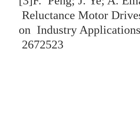
[3]F. Peng; J. Ye; A. Em
Reluctance Motor Drive
on Industry Applications
2672523