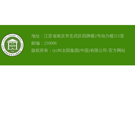
地址：江苏省南京市玄武区四牌楼2号动力楼211室
邮编：210096
版权所有：tyc86太阳集团(中国)有限公司-官方网站