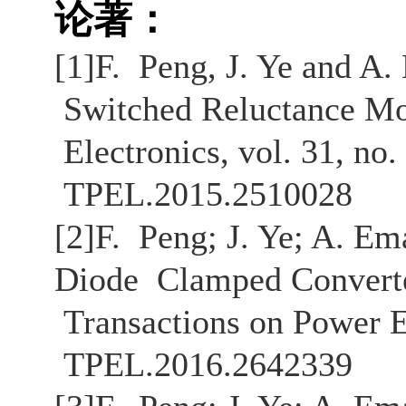
论著：
[1]F. Peng, J. Ye and A.
Switched Reluctance Mot
Electronics, vol. 31, no.
TPEL.2015.2510028
[2]F. Peng; J. Ye; A. E
Diode Clamped Converte
Transactions on Power El
TPEL.2016.2642339