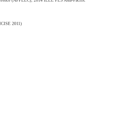
nference (APPEEC), 2014 IEEE PES Asia-Pacific
(ICISE 2011)