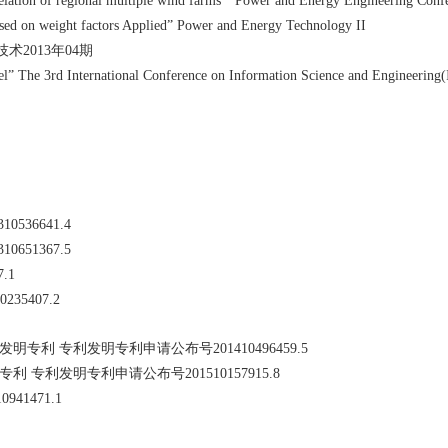
rrelation of regional multiple wind farms” Power and Energy Engineering Co
ased on weight factors Applied” Power and Energy Technology II
技术
2013
年
04
期
del” The 3rd International Conference on Information Science and Engineering
10536641.4
10651367.5
7.1
 0235407.2
发明专利 专利发明专利申请公布号
201410496459.5
专利 专利发明专利申请公布号
201510157915.8
10941471.1