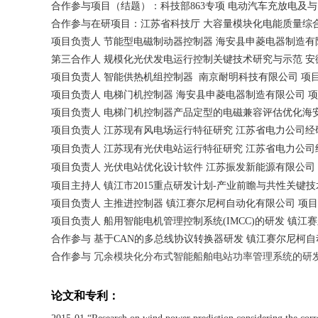
合作参与项目（结题）：科技部
863
专项 电动汽车充放电及与
合作参与在研项目：江苏省科技厅 大容量模块化电能质量综
项目负责人 节能型电磁制动器控制器 海安县申菱电器制造有
第三合作人 规模化光伏发电运行控制关键技术研究与示范 安
项目负责人 智能供热机组控制器 南京耐明科技有限公司 项
项目负责人 电梯门机控制器 海安县申菱电器制造有限公司 
项目负责人 电梯门机控制器产品定型的电磁兼容评估优化海
项目负责人 江苏现有风电场运行特征研究 江苏省电力公司经
项目负责人 江苏现有光伏电站运行特征研究 江苏省电力公司
项目负责人 光伏电站优化设计软件 江苏振发新能源有限公司
项目主持人 镇江市
2015
重点研发计划
-
产业前瞻与共性关键技
项目负责人 主推进控制器 镇江赛尔尼柯自动化有限公司 项
项目负责人 船用智能电机管理控制系统
(IMCC)
的研发 镇江
合作参与 基于
CAN
的多总线协议转换器研发 镇江赛尔尼柯
合作参与
冗余模块化分布式智能船舶电站功率管理系统的研
论文和专利：