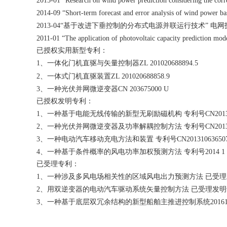
2015-01 “Research on wind power prediction considering the co
2014-09 “Short-term forecast and error analysis of wind power b
2013-04“
基于改进下垂控制的分布式电源并联运行技术” 电网
2011-01 “The application of photovoltaic capacity prediction mo
已授权实用新型专利：
1
、一体化门机直驱与矢量控制器
ZL 201020688894.5
2
、一体式门机直驱装置
ZL 201020688858.9
3
、一种光伏并网微逆变器
CN 203675000 U
已授权发明专利：
1
、一种基于电能无线传输的新型无刷励磁机构 专利号
CN2013
2
、一种光伏并网微逆变器及功率解耦控制方法 专利号
CN2013
3
、一种电动汽车移动充电方法和装置 专利号
CN20131063650
4
、一种基于条件概率的风电功率加权预测方法 专利号
2014 1
已受理专利：
1
、一种涉及多风电场相关性的区域风电出力预测方法 已受理
2
、用双逆变器的电动汽车驱动系统矢量控制方法 已受理发明
3
、一种基于底层双冗余结构的新型船舶主推进控制系统
2016