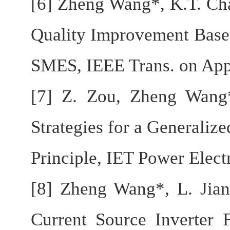
[6] Zheng Wang*, K.T. Ch
Quality Improvement Base
SMES, IEEE Trans. on Appl
[7] Z. Zou, Zheng Wang
Strategies for a Generali
Principle, IET Power Elect
[8] Zheng Wang*, L. Jia
Current Source Inverter