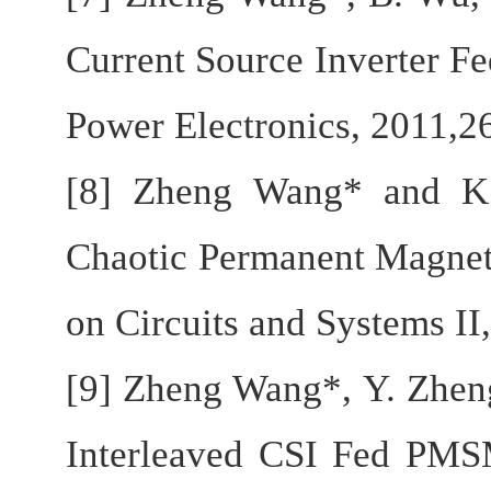
Current Source Inverter F
Power Electronics, 2011,2
[8] Zheng Wang* and K.T
Chaotic Permanent Magnet
on Circuits and Systems II
[9] Zheng Wang*, Y. Zheng
Interleaved CSI Fed PMS