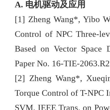
A.
电机驱动及应用
[1] Zheng Wang*, Yibo Wa
Control of NPC Three-le
Based on Vector Space De
Paper No. 16-TIE-2063.R2,
[2] Zheng Wang*, Xueqi
Torque Control of T-NPC 
SVM, IEEE Trans. on Powe