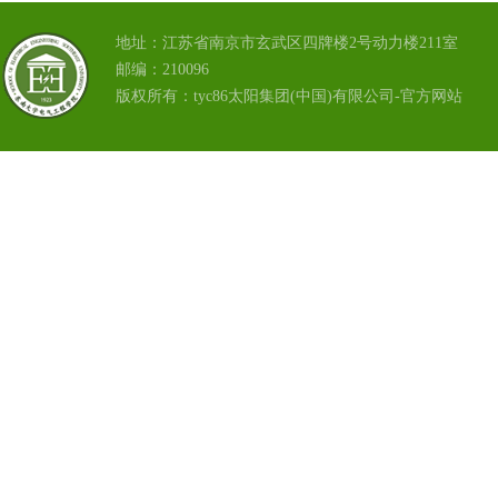
地址：江苏省南京市玄武区四牌楼2号动力楼211室
邮编：210096
版权所有：tyc86太阳集团(中国)有限公司-官方网站