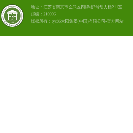
地址：江苏省南京市玄武区四牌楼2号动力楼211室
邮编：210096
版权所有：tyc86太阳集团(中国)有限公司-官方网站