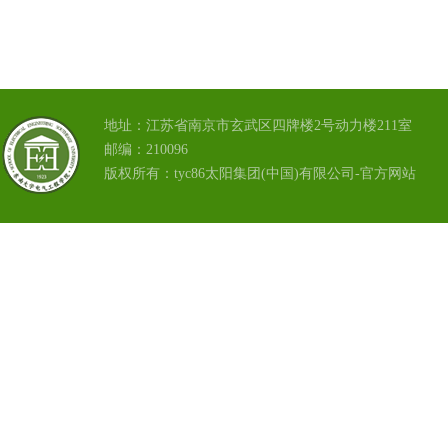
地址：江苏省南京市玄武区四牌楼2号动力楼211室
邮编：210096
版权所有：tyc86太阳集团(中国)有限公司-官方网站