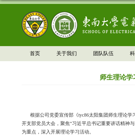
首页
关于我们
团队队伍
科
师生理论学习
根据公司党委宣传部《tyc86太阳集团师生理论学习指
开支部党员大会，聚焦“习近平总书记重要讲话精神与
为重点，深入开展理论学习活动。