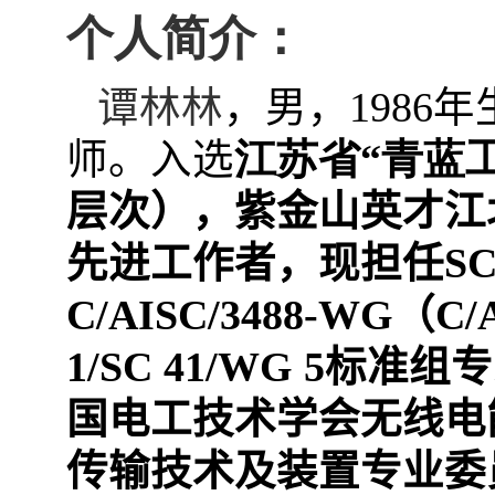
个人简介：
谭林林
，男，
1986
年
师。入选
江苏省“青蓝工
层次），紫金山英才江
先进工作者，现担任
SC
C/AISC/3488-WG
（
C/
1/SC 41/WG 5
标准组专
国电工技术学会无线电
传输技术及装置专业委