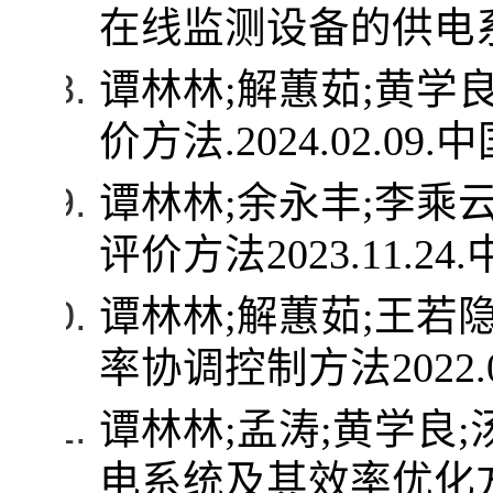
在线监测设备的供电
谭林林
;
解蕙茹
;
黄学
价方法
.2024.02.09.
中
谭林林
;
余永丰
;
李乘
评价方法
2023.11.24.
谭林林
;
解蕙茹
;
王若
率协调控制方法
2022.
谭林林
;
孟涛
;
黄学良
;
电系统及其效率优化