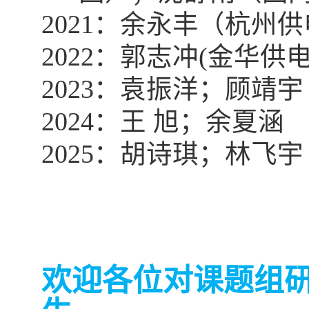
2021
：余永丰（杭州供
2022
：郭志冲
(
金华供
2023
：袁振洋；顾靖宇
2024
：王 旭；余夏涵
2025
：胡诗琪；林飞宇
欢迎各位对课题组