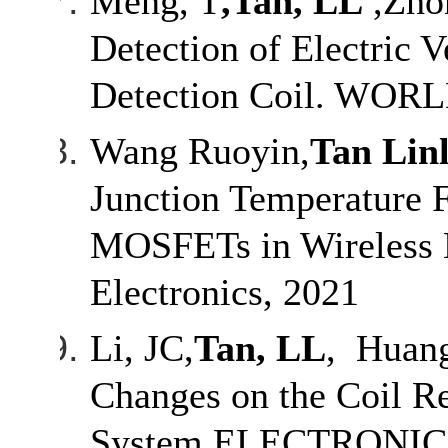
Meng, T
,Tan, LL
,Zhon
Detection of Electric 
Detection Coil. WO
Wang Ruoyin,
Tan Linl
Junction Temperature F
MOSFETs in Wireless H
Electronics, 2021
Li, JC,
Tan, LL
, Huang
Changes on the Coil Re
System,ELECTRONICS