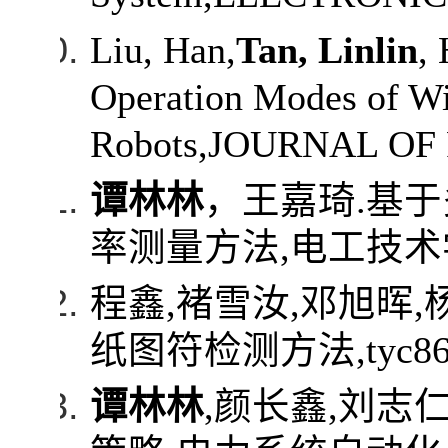
Liu, Han,
Tan, Linlin
,
Operation Modes of Wi
Robots,JOURNAL OF 
谭林林
，王嘉琦
.
基于
率测量方法
,
电工技术
程鑫
,
褚雪汝
,
邓旭晖
,
纸图符检测方法
,
ty
谭林林
,
颜长鑫
,
刘志