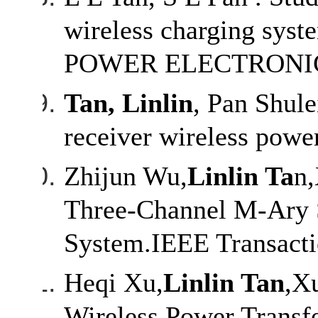
wireless charging sy
POWER ELECTRONICS
Tan, Linlin
, Pan Shule
receiver wireless powe
Zhijun Wu,
Linlin Ta
n
Three-Channel M-Ary S
System.IEEE Transactio
Heqi Xu,
Linlin Tan
,X
Wireless Power Transf