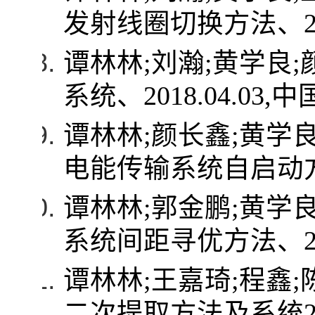
发射线圈切换方法、
谭林林
;
刘瀚
;
黄学良
;
系统、
2018.04.03,
中
谭林林
;
颜长鑫
;
黄学
电能传输系统自启动
谭林林
;
郭金鹏
;
黄学
系统间距寻优方法、
谭林林
;
王嘉琦
;
程鑫
;
二次提取方法及系统