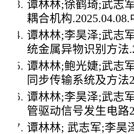
谭林林
;
徐鹤琦
;
武志
耦合机构
.2025.04.08.
谭林林
;
李昊泽
;
武志
统金属异物识别方法
.
谭林林
;
鲍光婕
;
武志
同步传输系统及方法
谭林林
;
李昊泽
;
武志
管驱动信号发生电路
谭林林
;
武志军
;
李昊