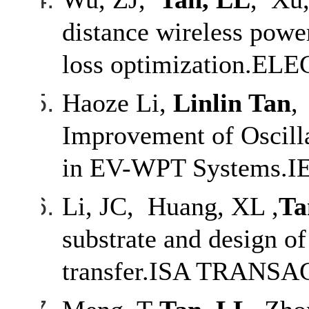
distance wireless power
loss optimization.
Haoze Li,
Linlin Tan
,
Improvement of Oscilla
in EV-WPT Systems.IEE
Li, JC, Huang, XL ,
Ta
substrate and design o
transfer.ISA TRANS