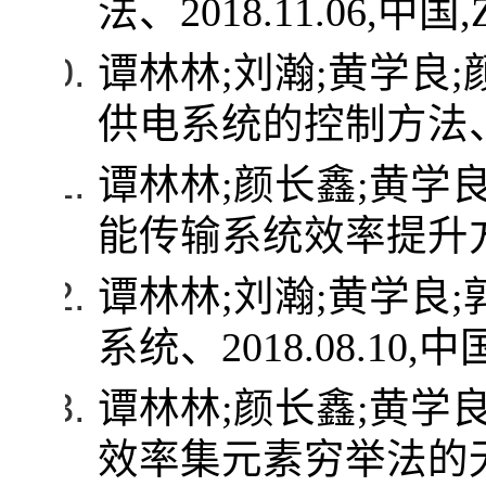
法、
2018.11.06,
中国
,
谭林林
;
刘瀚
;
黄学良
;
供电系统的控制方法
谭林林
;
颜长鑫
;
黄学
能传输系统效率提升
谭林林
;
刘瀚
;
黄学良
;
系统、
2018.08.10,
中
谭林林
;
颜长鑫
;
黄学
效率集元素穷举法的