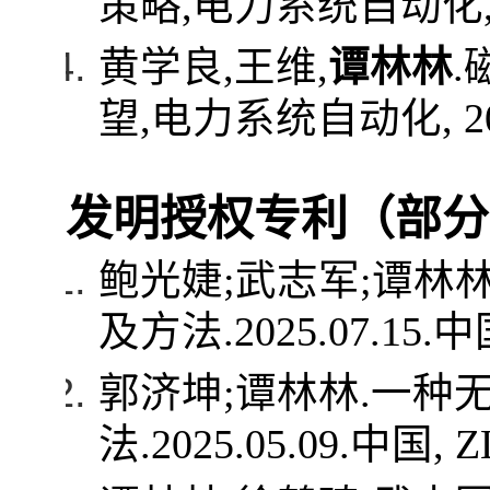
策略
,
电力系统自动化
黄学良
,
王维
,
谭林林
.
望
,
电力系统自动化
, 
发明授权专利（部分
鲍光婕
;
武志军
;
谭林
及方法
.2025.07.15.
中
郭济坤
;
谭林林
.
一种
法
.2025.05.09.
中国
, 