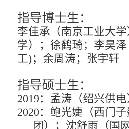
指导博士生：
李佳承（南京工业大学
学）；徐鹤琦；李昊泽
工
)
；余周涛；张宇轩
指导硕士生：
2019
：孟涛（绍兴供电
2020
：鲍光婕（西门子
团）；沈舒雨（国