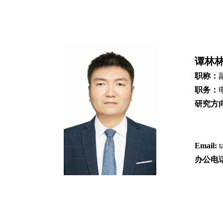
谭林
职称：
职务：
研究方
Email:
t
办公电