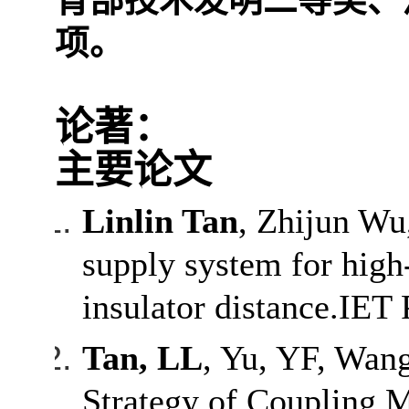
育部技术发明二等奖、
项。
论著：
主要论文
Linlin Tan
, Zhijun Wu
supply system for high
insulator distance.IET
Tan, LL
, Yu, YF, Wan
Strategy of Coupling 