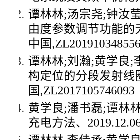
谭林林
;
汤宗尧
;
钟汝
由度参数调节功能的
中国
,ZL20191034855
谭林林
;
刘瀚
;
黄学良
;
构定位的分段发射线
国
,ZL2017105746093
黄学良
;
潘书磊
;
谭林
充电方法、
2019.12.06