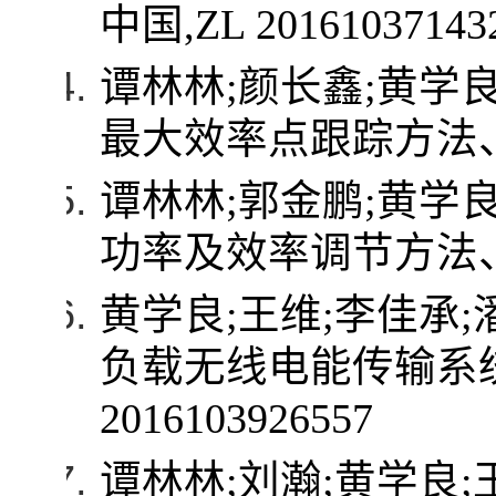
中国
,ZL 20161037143
谭林林
;
颜长鑫
;
黄学
最大效率点跟踪方法
谭林林
;
郭金鹏
;
黄学
功率及效率调节方法
黄学良
;
王维
;
李佳承
;
负载无线电能传输系
2016103926557
谭林林
;
刘瀚
;
黄学良
;