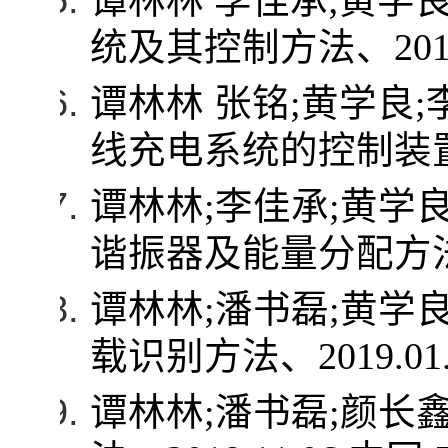
谭林林 李佳承
;
黄学
统及其控制方法、
201
谭林林 张铭
;
黄学良
;
线充电系统的控制装
谭林林
;
李佳承
;
黄学
谐振器及能量分配方
谭林林
;
潘书磊
;
黄学
载识别方法、
2019.01
谭林林
;
潘书磊
;
颜长