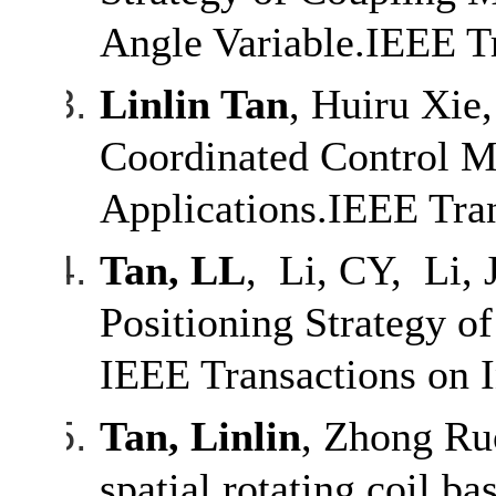
Angle Variable.IEEE Tr
Linlin Tan
, Huiru Xie
Coordinated Control M
Applications.IEEE Tran
Tan, LL
, Li, CY, Li,
Positioning Strategy o
IEEE Transactions on I
Tan, Linlin
, Zhong Ru
spatial rotating coil b