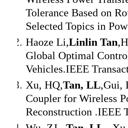
Tolerance Based on Ro
Selected Topics in Pow
Haoze Li,
Linlin Tan
,H
Global Optimal Control
Vehicles.IEEE Transact
Xu, HQ,
Tan, LL
,Gui,
Coupler for Wireless 
Reconstruction .IEEE T
Wu, ZJ,
Tan, LL
, Xu,