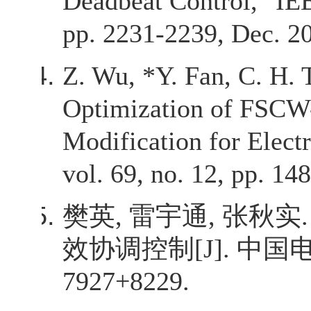
Deadbeat Control," IEE
pp. 2231-2239, Dec. 2
Z. Wu, *Y. Fan, C. H. 
Optimization of FSCW
Modification for Electr
vol. 69, no. 12, pp. 1
樊英
,
雷宇通
,
张秋实
效协调控制
[J].
中国
7927+8229.