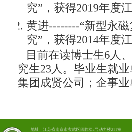
究”，获得
2019
年度
黄进
--------“
新型永磁
究”，获得
2014
年度
目前在读博士生
6
人
究生
23
人。毕业生就业
集团成贤公司；企事业
地址：江苏省南京市玄武区四牌楼2号动力楼211室