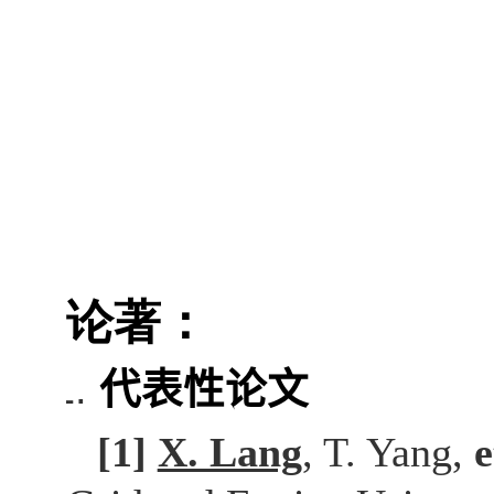
论著：
代表性论文
[
1
]
X. Lang
, T. Yang,
e