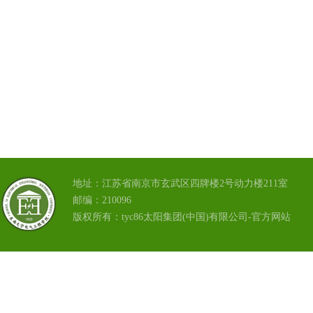
地址：江苏省南京市玄武区四牌楼2号动力楼211室
邮编：210096
版权所有：tyc86太阳集团(中国)有限公司-官方网站