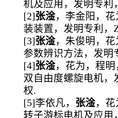
机及应用，发明专利
[2]
张淦
，李金阳，花
装装置，发明专利，
[3]
张淦
，朱俊明，花
参数辨识方法，发明
[4]
张淦
，花为，程明
双自由度螺旋电机，
权
.
[5]
李依凡，
张淦
，花
转子游标电机及应用