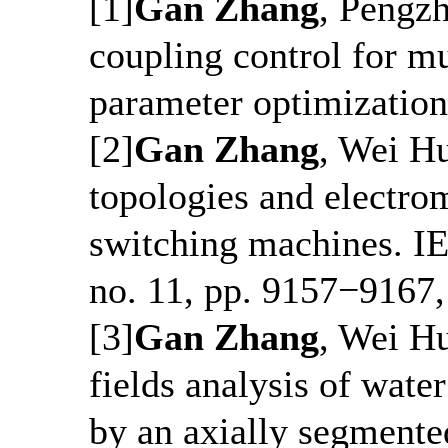
[1]
Gan Zhang
, Pengzh
coupling control for mu
parameter optimization
[2]
Gan Zhang
, Wei Hu
topologies and electro
switching machines. IEE
no. 11, pp. 9157−9167,
[3]
Gan Zhang
, Wei H
fields analysis of wat
by an axially segmente