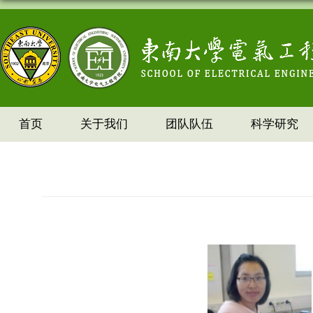
首页
关于我们
团队队伍
科学研究