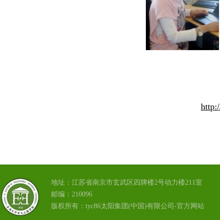
http:
地址：江苏省南京市玄武区四牌楼2号动力楼211室
邮编：210096
版权所有：tyc86太阳集团(中国)有限公司-官方网站