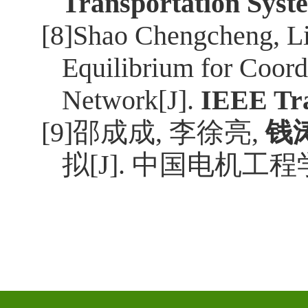
Transportation Syst
[8]Shao Chengcheng, L
Equilibrium for Coord
Network[J].
IEEE Tra
[9]
邵成成
,
李徐亮
,
钱
拟
[J].
中国电机工程