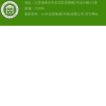
地址：江苏省南京市玄武区四牌楼2号动力楼211室
邮编：210096
版权所有：tyc86太阳集团(中国)有限公司-官方网站