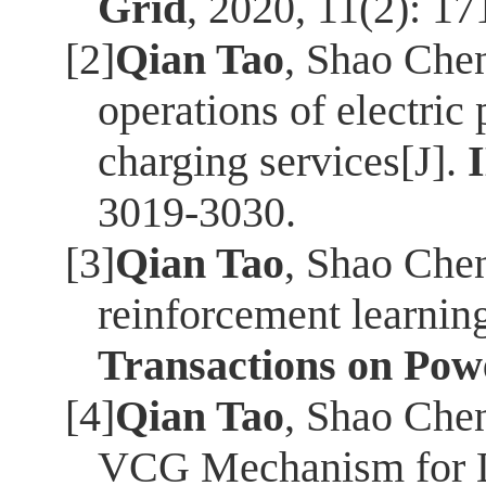
Grid
, 2020, 11(2): 1
[2]
Qian Tao
, Shao Chen
operations of electri
charging services[J].
3019-3030.
[3]
Qian Tao
, Shao Chen
reinforcement learnin
Transactions on Pow
[4]
Qian Tao
, Shao Chen
VCG Mechanism for Lo