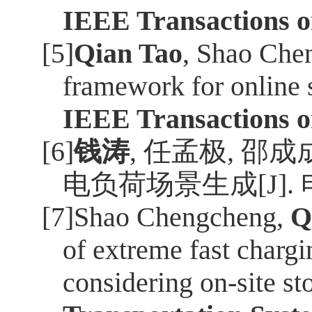
IEEE Transactions 
[5]
Qian Tao
, Shao Che
framework for online 
IEEE Transactions 
[6]
钱涛
,
任孟极
,
邵成
电负荷场景生成
[J].
[7]Shao Chengcheng,
Q
of extreme fast chargi
considering on-site st