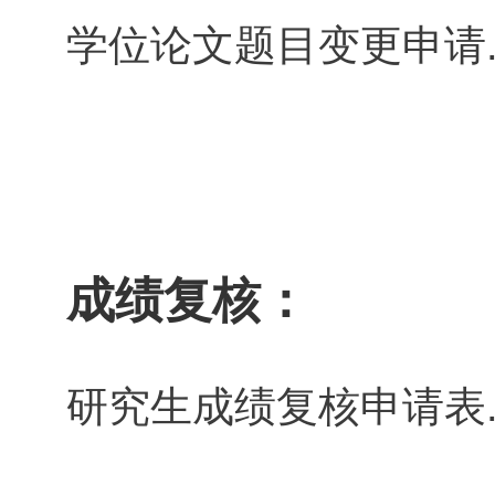
学位论文题目变更申请.d
成绩复核：
研究生成绩复核申请表.d