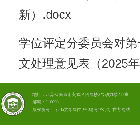
新）.docx
学位评定分委员会对第
文处理意见表（2025年4
地址：江苏省南京市玄武区四牌楼2号动力楼211室
邮编：210096
版权所有：tyc86太阳集团(中国)有限公司-官方网站