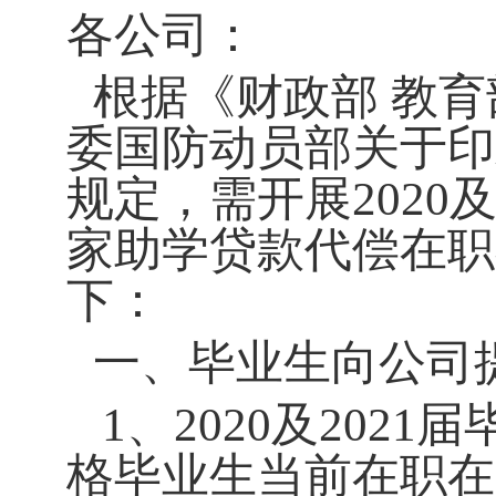
各公司：
根据《财政部 教育
委国防动员部关于印
规定，需开展
2020
家助学贷款代偿在职
下：
一、
毕业生向公司
1
、
2020
及
2021
届
格毕业生当前在职在