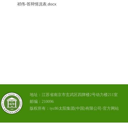
祁伟-答辩情况表.docx
地址：江苏省南京市玄武区四牌楼2号动力楼211室
邮编：210096
版权所有：tyc86太阳集团(中国)有限公司-官方网站