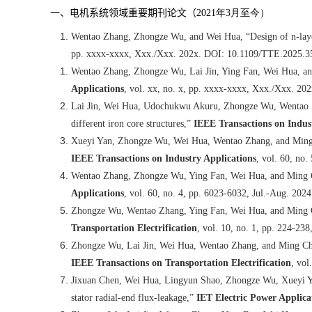
一、电机系统领域重要期刊论文
（
2021
年
3
月至今）
Wentao Zhang, Zhongze Wu, and Wei Hua, “Design of n-layer
pp. xxxx-xxxx, Xxx./Xxx. 202x. DOI: 10.1109/TTE.2025.3
Wentao Zhang, Zhongze Wu, Lai Jin, Ying Fan, Wei Hua, and 
Applications
, vol. xx, no. x, pp. xxxx-xxxx, Xxx./Xxx. 2
Lai Jin, Wei Hua, Udochukwu Akuru, Zhongze Wu, Wentao Zh
different iron core structures,”
IEEE Transactions on Indus
Xueyi Yan, Zhongze Wu, Wei Hua, Wentao Zhang, and Ming C
IEEE Transactions on Industry Applications
, vol. 60, no
Wentao Zhang, Zhongze Wu, Ying Fan, Wei Hua, and Ming C
Applications
, vol. 60, no. 4, pp. 6023-6032, Jul.-Aug. 20
Zhongze Wu, Wentao Zhang, Ying Fan, Wei Hua, and Ming Che
Transportation Electrification
, vol. 10, no. 1, pp. 224-2
Zhongze Wu, Lai Jin, Wei Hua, Wentao Zhang, and Ming Che
IEEE Transactions on Transportation Electrification
, vo
Jixuan Chen, Wei Hua, Lingyun Shao, Zhongze Wu, Xueyi Yan
stator radial-end flux-leakage,”
IET Electric Power Applica