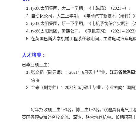
tyc86太阳集团，大二上学期，《电磁场》（
2021
–
）
.
自动化公司，大三上学期，《电动汽车新技术（研讨）
tyc86太阳集团，研一下学期，《电机系统综合实践》（
2
tyc86太阳集团，暑期公司，《电机实习》（
2021
–
2023
在英国巴斯大学机械工程系任教期间，主讲电动汽车电
人才培养：
已毕业硕士生：
张文韬（副导师）：
2021
年
6
月硕士毕业，
江苏省优秀硕
读博
.
金来（副导师）：
2024
年
6
月硕士毕业，毕业去向：国网
每年招收硕士生
2~3
名，博士生
1~2
名。欢迎具有电气工
英国等顶尖海外名校交流、深造、联合培养机会。长期招募