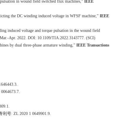
ulsation in wound field switched flux machines,”
IEEE
edicting the DC winding induced voltage in WFSF machine,”
IEEE
g induced voltage and torque pulsation in the wound field
0, Mar.-Apr. 2022. DOI: 10.1109/TIA.2022.3143777. (SCI)
chines by dual three-phase armature winding,”
IEEE Transactions
1646443.3.
 0064673.7.
809.1.
专利号
: ZL 2020 1 0649901.9.