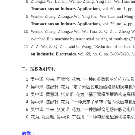
Zhongze Wu, Lai Jin, Wentao Zhang, Ying Fan, Wei Hua, an
Transactions on Industry Applications
, vol. 60, no. 1, p
Wentao Zhang, Zhongze Wu, Ying Fan, Wei Hua, and Ming Che
Transactions on Industry Applications
, vol. 59, no. 4, p
Wentao Zhang, Zhongze Wu, Wei Hua, Z. Q. Zhu, Zheng Wu, 
switched flux machine by stator axial pairing of tooth-tips,”
Z. Z. Wu, Z. Q. Zhu, and C. Wang, “Reduction of on-load DC
on Industrial Electronics
, vol. 69, no. 6, pp. 5409-5420, 
二
、授权发明专利
吴中泽
,
金来
,
严雪怡
,
花为
, “
一种
PI
参数影响分析方法及
吴中泽
,
陈纪轩
,
花为
, “
定子分区式电励磁磁通切换电机
吴中泽
,
黄慧琳
,
张文韬
,
花为
, “
基于双模型策略构造高精
吴中泽
,
陈纪轩
,
花为
, “
一种双定子单转子轴向永磁电机
吴中泽
,
金来
,
张文韬
,
花为
, “
一种励磁绕组感应脉动电压
花为
,
张文韬
,
吴中泽
,
丁石川
, “
一种电励磁磁通切换电机
教学：