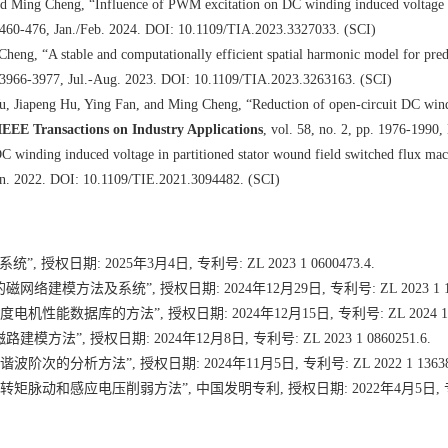
d Ming Cheng, “Influence of PWM excitation on DC winding induced voltage p
p. 460-476, Jan./Feb. 2024. DOI: 10.1109/TIA.2023.3327033. (SCI)
ng, “A stable and computationally efficient spatial harmonic model for pr
p. 3966-3977, Jul.-Aug. 2023. DOI: 10.1109/TIA.2023.3263163. (SCI)
Jiapeng Hu, Ying Fan, and Ming Cheng, “Reduction of open-circuit DC windin
IEEE Transactions on Industry Applications
, vol. 58, no. 2, pp. 1976-199
 winding induced voltage in partitioned stator wound field switched flux ma
Jun. 2022. DOI: 10.1109/TIE.2021.3094482. (SCI)
系统”
,
授权日期
: 2025
年
3
月
4
日
,
专利号
: ZL 2023 1 0600473.4.
的磁网络建模方法及系统”
,
授权日期
: 2024
年
12
月
29
日
,
专利号
: ZL 2023 1 
度电机性能数据库的方法”
,
授权日期
: 2024
年
12
月
15
日
,
专利号
: ZL 2024 1
磁路建模方法”
,
授权日期
: 2024
年
12
月
8
日
,
专利号
: ZL 2023 1 0860251.6.
谐波阶次的分析方法”
,
授权日期
: 2024
年
11
月
5
日
,
专利号
: ZL 2022 1 1363
转矩脉动和感应电压削弱方法”
,
中国发明专利
,
授权日期
: 2022
年
4
月
5
日
,