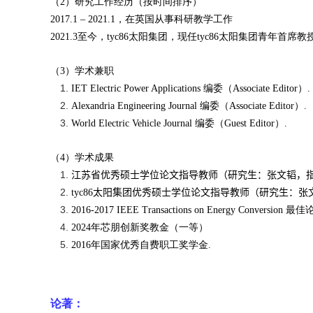
（
2
）研究工作经历（按时间排序）
2017.1 – 2021.1
，在英国从事科研教学工作
2021.3
至今，tyc86太阳集团，现任tyc86太阳集团青年首席
（
3
）学术兼职
IET Electric Power Applications
编委（
Associate Editor
）
.
Alexandria Engineering Journal
编委（
Associate Editor
）
.
World Electric Vehicle Journal
编委（
Guest Editor
）
.
（
4
）学术成果
江苏省优秀硕士学位论文指导教师（研究生：张文韬，
tyc86太阳集团优秀硕士学位论文指导教师（研究生：
2016-2017 IEEE Transactions on Energy Conversion
最佳
2024
年芯朋创新奖教金（一等）
2016
年国家优秀自费职工奖学金
.
论著：