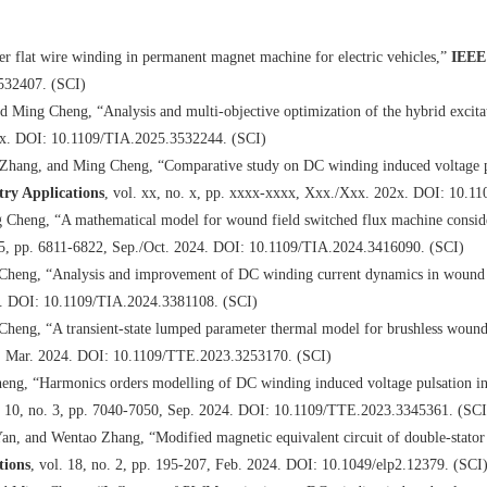
 flat wire winding in permanent magnet machine for electric vehicles,”
IEEE 
532407. (SCI)
Ming Cheng, “Analysis and multi-objective optimization of the hybrid excita
02x. DOI: 10.1109/TIA.2025.3532244. (SCI)
ang, and Ming Cheng, “Comparative study on DC winding induced voltage pu
try Applications
, vol. xx, no. x, pp. xxxx-xxxx, Xxx./Xxx. 202x. DOI: 10.1
heng, “A mathematical model for wound field switched flux machine consider
. 5, pp. 6811-6822, Sep./Oct. 2024. DOI: 10.1109/TIA.2024.3416090. (SCI)
heng, “Analysis and improvement of DC winding current dynamics in wound f
24. DOI: 10.1109/TIA.2024.3381108. (SCI)
ng, “A transient-state lumped parameter thermal model for brushless wound 
38, Mar. 2024. DOI: 10.1109/TTE.2023.3253170. (SCI)
ng, “Harmonics orders modelling of DC winding induced voltage pulsation in
l. 10, no. 3, pp. 7040-7050, Sep. 2024. DOI: 10.1109/TTE.2023.3345361. (SCI
, and Wentao Zhang, “Modified magnetic equivalent circuit of double-stator 
tions
, vol. 18, no. 2, pp. 195-207, Feb. 2024. DOI: 10.1049/elp2.12379. (SCI