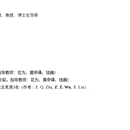
教授、教授、博士生导师
指导教师：花为、
吴中泽
、钱巍）
.
张文韬，指导教师：花为、
吴中泽
、钱巍）
.
论文奖第
3
名（作者：
Z. Q. Zhu,
Z. Z. Wu
, X. Liu
）
.