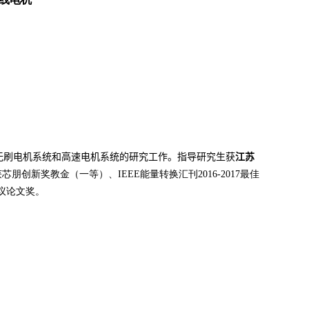
能无刷电机系统和高速电机系统的研究工作。指导研究生获
江苏
获芯朋创新奖教金（一等）、
IEEE
能量转换汇刊
2016-2017
最佳
议论文奖。