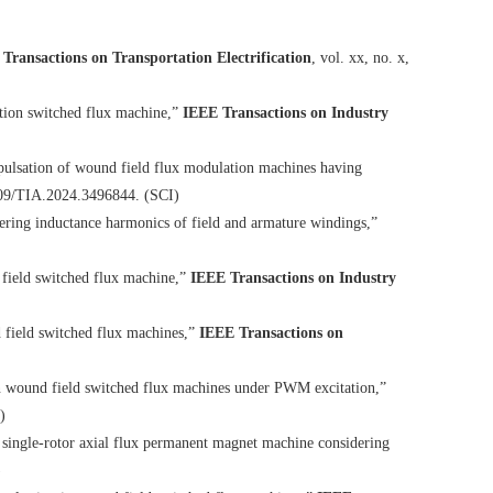
Transactions on Transportation Electrification
, vol. xx, no. x,
tion switched flux machine,”
IEEE Transactions on Industry
lsation of wound field flux modulation machines having
109/TIA.2024.3496844. (SCI)
ing inductance harmonics of field and armature windings,”
ield switched flux machine,”
IEEE Transactions on Industry
field switched flux machines,”
IEEE Transactions on
 wound field switched flux machines under PWM excitation,”
)
single-rotor axial flux permanent magnet machine considering
)