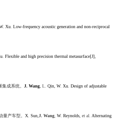
W. Xu. Low-frequency acoustic generation and non-reciprocal
u. Flexible and high precision thermal metas
urface[J],
驱集成系统。
J. Wang
,
L
. Qin, W. Xu. Design of adjustable
动量产车型。
X. Sun,
J. Wang
,
W. Reynolds,
et al
. Alternating