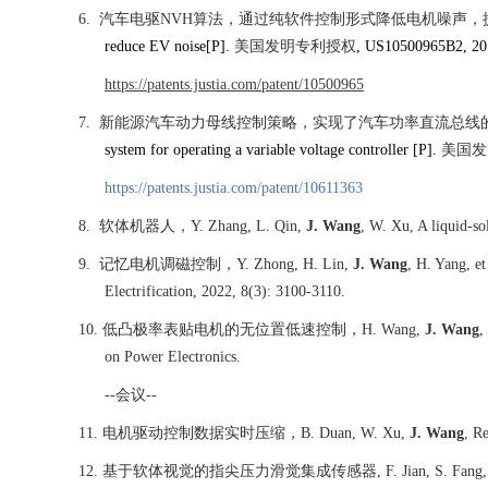
6.
汽车电驱
NVH
算法，通过纯软件控制形式降低电机噪声，
reduce EV noise[P].
美国发明专利授权
, US10500965B2, 20
https://patents.justia.com/patent/10500965
7.
新能源汽车动力母线控制策略，实现了汽车功率直流总线
system for operating a variable voltage controller [P].
美国发
https://patents.justia.com/patent/10611363
8.
软体机器人，
Y. Zhang, L. Qin,
J. Wang
, W. Xu, A liquid-so
9.
记忆电
机调磁控制，
Y. Zhong, H. Lin,
J. Wang
, H. Yang, e
Electrification, 2022, 8(3): 3100-3110.
10.
低凸极率表贴电机的无位置低速控制，
H. Wang,
J. Wang
,
on Power Electronics.
--
会议
--
11.
电机驱动控制数据实时压缩
，
B. Duan, W. Xu,
J. Wang
, R
12.
基于软体视觉的指尖压力滑觉集成传
感器
, F. Jian, S. Fang