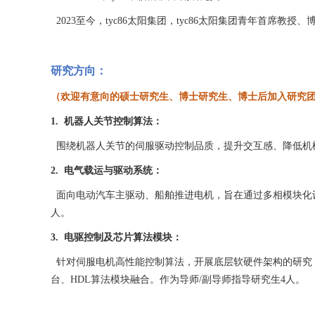
2023
至今，tyc86太阳集团，tyc86太阳集团青年首席教授、
研究方向：
（欢迎有意向的硕士研究生、博士研究生、博士后加入研究
1.
机器人关节控制算法：
围绕机器人关节的伺服驱动控制品质，提升交互感、降低机
2.
电气载运与驱动系统：
面向电动汽车主驱动、船舶推进电机，旨在通过多相模块化
人。
3.
电驱控制及芯片算法模块：
针对伺服电机高性能控制算法，开展底层软硬件架构的研究
台、
HDL
算法模块融合。作为导师
/
副导师指导研究生
4
人。