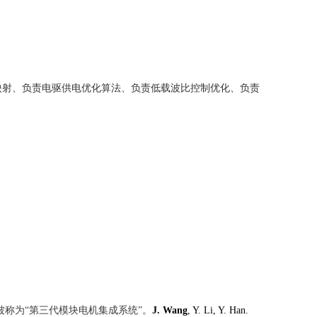
映射、负责电驱供电优化算法、负责低载波比控制优化、负责
称为“第三代模块电机集成系统”。
J. Wang
, Y. Li, Y. Han.