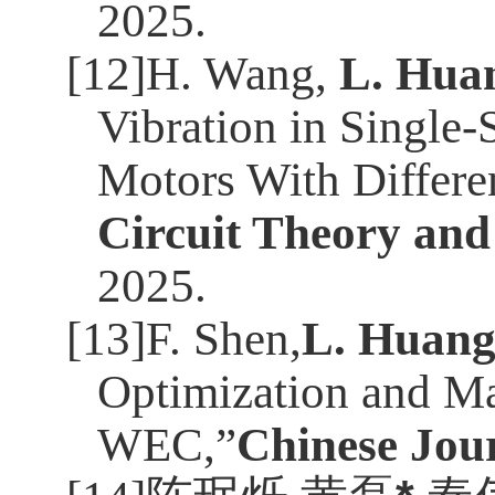
2025.
[12]H. Wang,
L. Hua
Vibration in Single
Motors With Differen
Circuit Theory and
2025.
[13]F. Shen,
L. Huan
Optimization and M
WEC,”
Chinese Jour