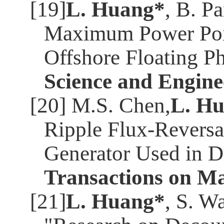
[19]
L. Huang*
, B. P
Maximum Power Point
Offshore Floating P
Science and Engine
[20] M.S. Chen,
L. H
Ripple Flux-Reversa
Generator Used in D
Transactions on Ma
[21]
L. Huang*
, S. W