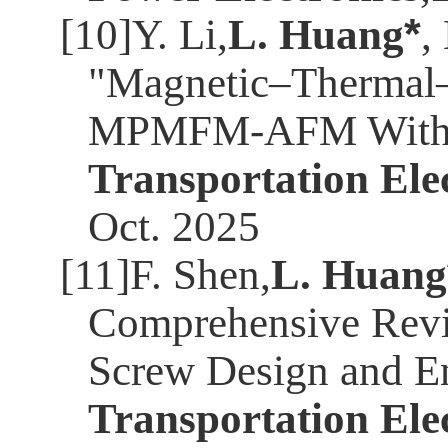
[10]Y. Li,
L. Huang
*
,
"Magnetic–Thermal–F
MPMFM-AFM With M
Transportation Elec
Oct. 2025
[11]F. Shen,
L. Huang
Comprehensive Revi
Screw Design and En
Transportation Elec