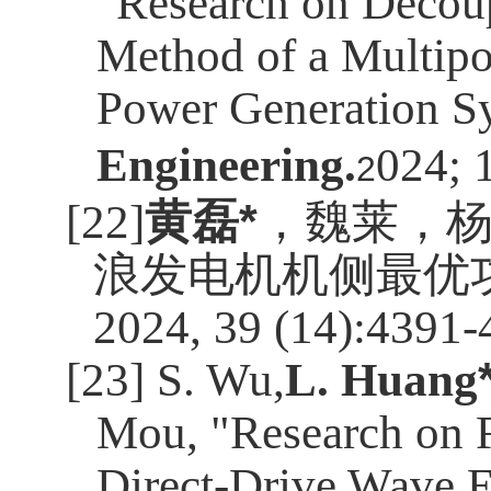
"Research on Decoup
Method of a Multipo
Power Generation S
Engineering
.
024; 
2
[22]
黄磊
*
，魏莱，
浪发电机机侧最优
2024, 39 (14):4391-
[23] S. Wu,
L. Huang
Mou, "Research on F
Direct-Drive Wave E