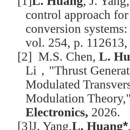
[1]
L. Huang
, J. Yang
control approach for
conversion systems: 
vol. 254, p. 112613,
[2] M.S. Chen,
L. Hu
Li
，
"Thrust Generat
Modulated Transvers
Modulation Theory,
Electronics,
2026.
[3]J. Yang,
L. Huang
*