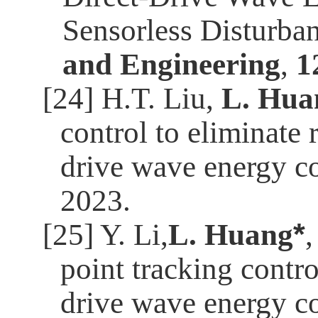
Sensorless Disturba
and Engineering
,
1
[24] H.T. Liu,
L. Hua
control to eliminate 
drive wave energy co
2023.
[25] Y. Li,
L. Huang
*
point tracking contro
drive wave energy co