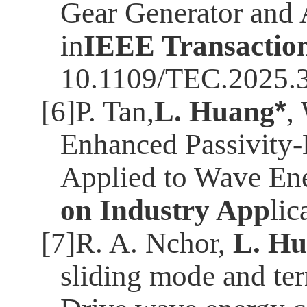
Gear Generator and 
in
IEEE Transaction
10.1109/TEC.2025.
[6]P. Tan,
L. Huang
*
,
Enhanced Passivity-
Applied to Wave En
on Industry App
lic
[7]R. A. Nchor,
L. Hu
sliding mode and ter