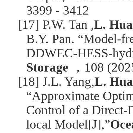
3399 - 3412
[17] P.W. Tan ,
L. Hu
B.Y. Pan. “Model-fre
DDWEC-HESS-hydro
Storage
，
108 (202
[18] J.L. Yang,
L. Hu
“Approximate Optima
Control of a Direct
local Model[J],”
Oce