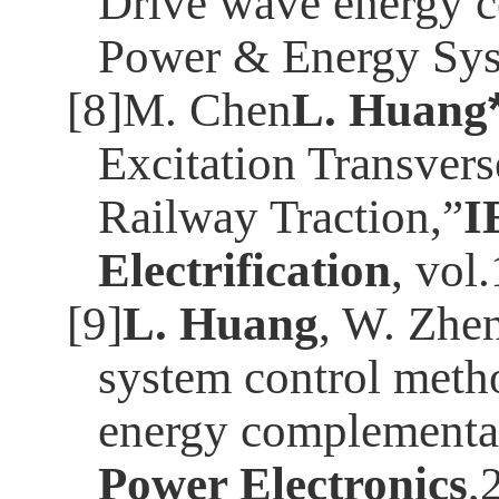
Drive wave energy co
Power & Energy Syst
[8]M. Chen
L. Huang
Excitation Transver
Railway Traction,”
I
Electrification
, vol
[9]
L. Huang
, W. Zhen
system control metho
energy complementar
Power Electronics
,