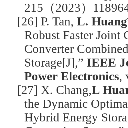
215
（
2023
）
118964
[26] P. Tan,
L. Huang
Robust Faster Joint 
Converter Combined 
Storage[J],”
IEEE Jo
Power Electronics
,
[27] X. Chang,
L Hua
the Dynamic Optimal
Hybrid Energy Stora