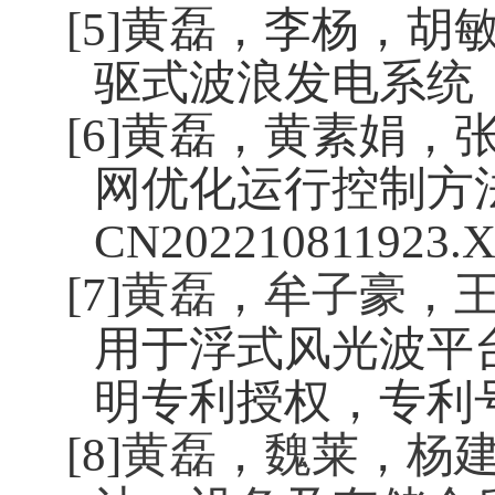
[5]
黄磊，李杨，胡
驱式波浪发电系统
[6]
黄磊，黄素娟，
网优化运行控制方
CN202210811923.
[7]
黄磊
，
牟子豪
，
用于浮式风光波平
明专利授权，专利
[8]
黄磊
，
魏莱
，
杨