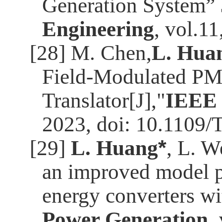
Generation System”
Engineering
, vol.11
[28] M. Chen,
L. Hua
Field-Modulated PM 
Translator[J],"
IEEE 
2023, doi: 10.1109
[29]
L. Huang
*
, L. W
an improved model pr
energy converters wit
Power Generation
,