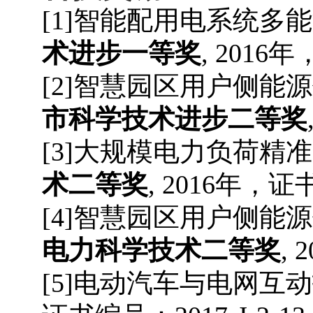
[1]智能配用电系统
术进步
一等
奖
, 2016
年
[
2
]
智慧园区用户侧能源
市科学技术进步
二等
奖
[
3
]
大规模电力负荷精准
术
二等
奖
, 2016
年，证
[
4
]
智慧园区用户侧能源
电力科学技术
二等
奖
, 
[
5
]
电动汽车与电网互动