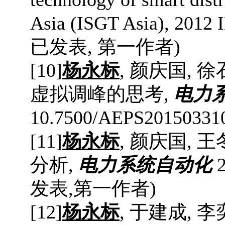
Asia (ISGT Asia), 2012
已发表
,
第一作者
)
[
10
]
杨永标
,
颜庆国
,
徐
虚拟调峰的思考
,
电力
10.7500/AEPS201503310
[
11
]
杨永标
,
颜庆国
,
王
分析
,
电力系统自动化
2
发表
,
第一作者
)
[
12
]
杨永标
,
于建成
,
李