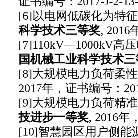
证书编号：
2017-J-2-13
[
6
]
以电网低碳化为特征
科学技术
三等
奖
, 2016
[
7
]
110kV—1000kV
高压
国机械工业科学技术
三
[
8
]
大规模电力负荷柔性
2017
年，证书编号：
20
[
9
]
大规模电力负荷精准
技进步
一等
奖
, 2016
年
[
10
]
智慧园区用户侧能