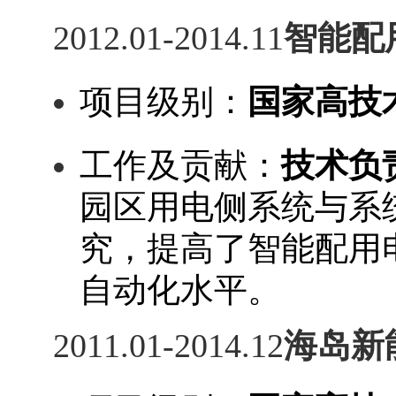
201
2
.01
-
201
4
.11
智能配
项目级别：
国家
高技
工作及贡献
：
技术负
园区用电侧系统与系
究，提高了智能配用
自动化水平。
201
1
.0
1-
201
4
.
12
海岛新