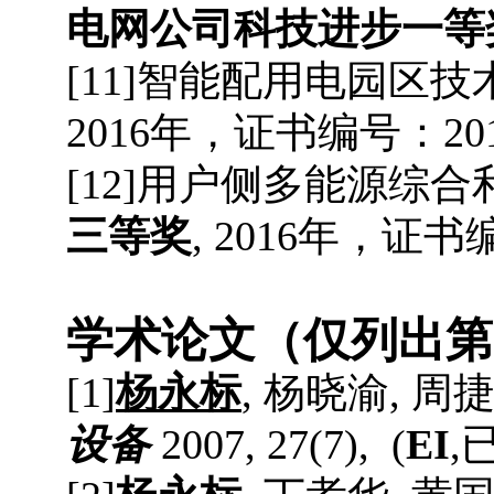
电网公司科技进步
一等
[
11
]
智能配用电园区技
2016
年，证书编号：
20
[
12
]
用户侧多能源综合
三等
奖
, 2016
年，证书
学术
论文
（仅列出第
[1]
杨永标
,
杨晓渝
,
周
设备
2007, 27(7), (
EI
,