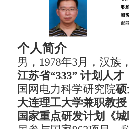
职
研
邮
个人简介
男，
1978
年
3
月，汉族
江苏省
“
333
” 计划人才
国网电力科学研究院
硕
大连理工大学兼职教授
国家重点研发计划《城