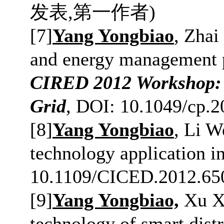
发表
,
第一作者
)
[
7]
Yang Yongbiao
, Zhai
and energy management pl
CIRED 2012 Workshop: In
Grid
, DOI: 10.1049/cp.2
[
8
]
Yang Yongbiao
,
Li W
technology application i
10.1109/CICED.2012.65
[
9
]
Yang Yongbiao,
Xu Xi
technology of smart dist