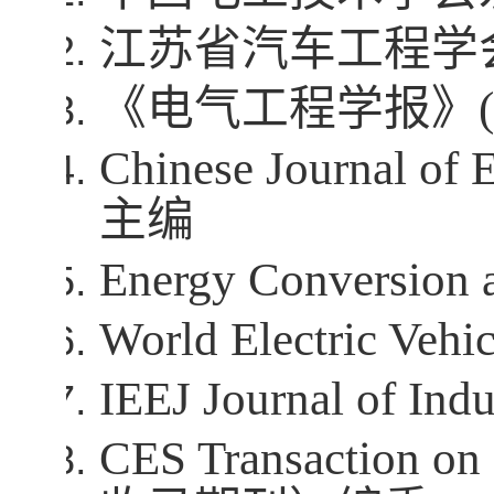
江苏省汽车工程学
《电气工程学报》
(
Chinese Journal of E
主编
Energy Conversion
World Electric Vehi
IEEJ Journal of Indu
CES Transaction on 