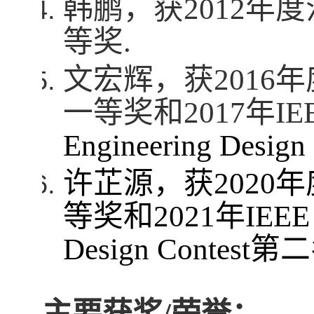
韩鹏，获
2012
年度
等奖
.
文宏辉，获
2016
年
一等奖和
2017
年
IE
Engineering Design
许芷源，获
2020
年
等奖和
2021
年
IEEE
Design Contest
第二
主要获奖
/
荣誉：