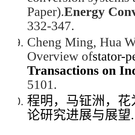
Paper).
Energy Con
332-347.
Cheng Ming, Hua We
Overview of
stator-
Transactions on Ind
5101.
程明，马钲洲，花
论研究进展与展望
.