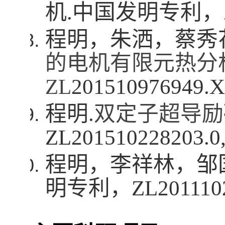
机
.
中国发明专利，
程明，朱洒，蔡秀
的电机有限元热分
ZL
201510976949.X
程明
.
双定子超导励
ZL
201510228203.0
程明，李祥林，邹
明专利，
ZL
201110