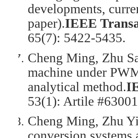
developments, curren
paper).
IEEE Transac
65(7): 5422-5435.
Cheng Ming, Zhu Sa.
machine under PWM
analytical method.
I
53(1): Artile #
63001
Cheng Ming, Zhu Yin
conversion systems 