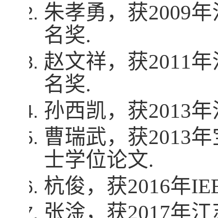
朱孝勇，获
2009
年
名奖
.
赵文祥，获
2011
年
名奖
.
孙西凯，获
2013
年
曹瑞武，获
2013
年
士学位论文
.
杭俊，获
2016
年
IE
张淦，获
2017
年江