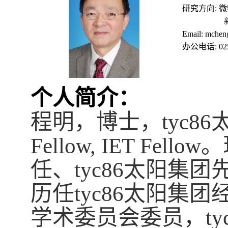
研究方向
:
微
Email: mchen
办公电话
: 0
个人简介：
程明，博士，tyc8
Fellow, IET Fellow
。
任、tyc86太阳
历任tyc86太阳集团
学术委员会委员，ty