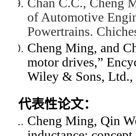
Chan C.C., Cheng M
of Automotive Engi
Powertrains. Chiche
Cheng Ming, and Cha
motor drives,” Ency
Wiley & Sons, Ltd.,
代表性论文：
Cheng Ming, Qin We
inductance: concept,