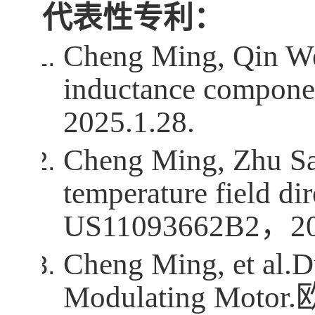
代表性专利：
Cheng Ming, Qin We
inductance compone
2025.1.28.
Cheng Ming, Zhu Sa.
temperature field dir
US11093662B2
，
2
Cheng Ming, et al.
D
Modulating Motor.