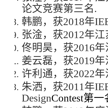
论文竞赛第三名
.
韩鹏，
获
2018
年
IE
张淦，获
2012
年江
佟明昊，获
2016
年
姜云磊，获
2019
年
许利通，获
2022
年
朱洒，获
2011
年
IE
Design
Contest
第一