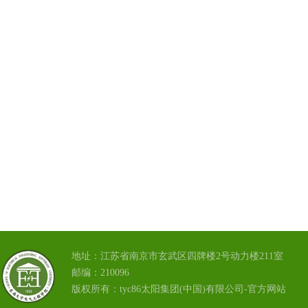
地址：江苏省南京市玄武区四牌楼2号动力楼211室
邮编：210096
版权所有：tyc86太阳集团(中国)有限公司-官方网站