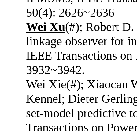
50(4): 2626~2636
Wei Xu
(#); Robert D.
linkage observer for 
IEEE Transactions on I
3932~3942.
Wei Xie(#); Xiaocan
Kennel; Dieter Gerling
set-model predictive t
Transactions on Power