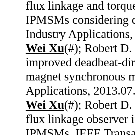
flux linkage and torq
IPMSMs considering cr
Industry Applications
Wei Xu
(#); Robert D.
improved deadbeat-dire
magnet synchronous m
Applications, 2013.07
Wei Xu
(#); Robert D.
flux linkage observer i
IPMSMs, IEEE Transact