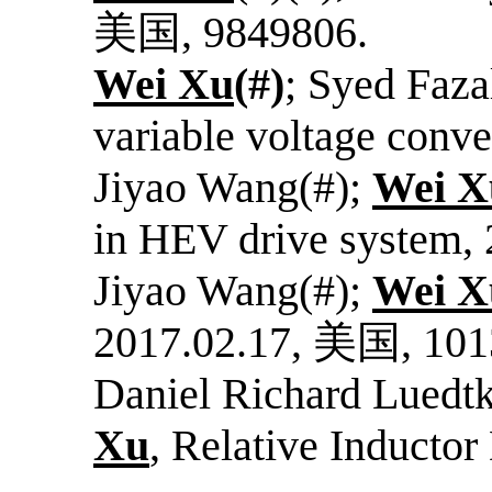
美国
, 9849806.
Wei Xu
(#)
; Syed Faza
variable voltage conve
Jiyao Wang(#);
Wei X
in HEV drive system,
Jiyao Wang(#);
Wei X
2017.02.17,
美国
, 10
Daniel Richard Luedtk
Xu
, Relative Inducto