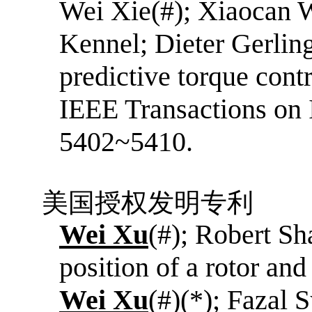
Wei Xie(#); Xiaocan
Kennel; Dieter Gerling
predictive torque cont
IEEE Transactions on I
5402~5410.
美国授权发明专利
Wei Xu
(#); Robert Sh
position of a rotor an
Wei Xu
(#)(*); Fazal 