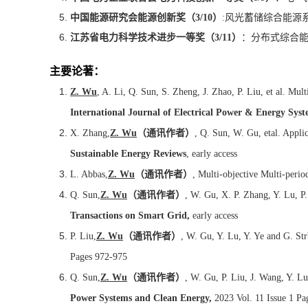
中国能源研究会能源创新奖（
3/10
）
:
风光蓄储综合能源
江苏省电力科学技术进步一等奖（
3/11
）
：分布式综合
主要论著：
Z. Wu
, A. Li, Q. Sun, S. Zheng, J. Zhao, P. Liu, et al. Mu
International Journal of Electrical Power & Energy Syst
X. Zhang,
Z. Wu
（通讯作者）
, Q. Sun, W. Gu, etal. Applic
Sustainable Energy Reviews
, early access
L. Abbas,
Z. Wu
（通讯作者）
, Multi-objective Multi-peri
Q. Sun,
Z. Wu
（通讯作者）
, W. Gu, X. P. Zhang, Y. Lu, P
Transactions on Smart Grid,
early access
P. Liu,
Z. Wu
（通讯作者）
, W. Gu, Y. Lu, Y. Ye and G. St
Pages 972-975
Q. Sun,
Z. Wu
（通讯作者）
, W. Gu, P. Liu, J. Wang, Y. L
Power Systems and Clean Energy,
2023 Vol. 11 Issue 1 Pa