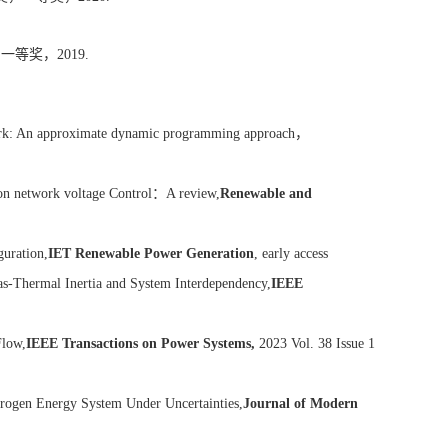
，一等奖，
2019.
network: An approximate dynamic programming approach
，
tion network voltage Control
：
A review,
Renewable and
guration,
IET Renewable Power Generation
, early access
Gas-Thermal Inertia and System Interdependency,
IEEE
Flow,
IEEE Transactions on Power Systems,
2023 Vol. 38 Issue 1
ydrogen Energy System Under Uncertainties,
Journal of Modern