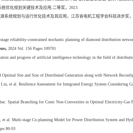
系统优化规划关键技术及应用
,
二等奖，
2023.
能源系统规划与运行优化技术及其应用，江苏省电机工程学会科技进步奖
ltistage reliability-constrained stochastic planning of diamond distribution 
ems,
2024 Vol. 156 Pages 109701
ation and progress of artificial intelligence technology in the field of distribu
od Optimal Site and Size of Distributed Generation along with Network Reconfi
. Liu, et al. Resilience Assessment for Integrated Energy System Considering 
rbac. Spatial Branching for Conic Non-Convexities in Optimal Electricity-Gas 
u, et al. Multi-stage Co-planning Model for Power Distribution System and H
ges 80-93