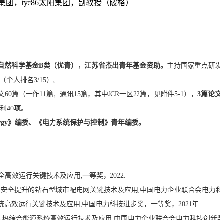
太阳集团，tyc86太阳集团，副教授（破格）
自然科学基金
B
类（优青）
，
江苏省杰出青年基金资助。
主持国家重点研
（个人排名
3/15
）。
文
60
篇（一作
11
篇，通讯
15
篇，其中
JCR
一区
22
篇，见附件
5-1
），
3
篇论
利
40
项
。
rgy
》编委、《电力系统保护与控制》青年编委。
全高效运行关键技术及应用
,
一等奖，
2022.
撑安全提升的钻石型城市配电网关键技术及应用
,
中国电力企业联合会电力
统高效运行关键技术及应用
,
中国电力科技进步奖，一等奖，
2021
年
.
-
热综合能源系统高效运行技术及应用
,
中国电力企业联合会电力科技创新