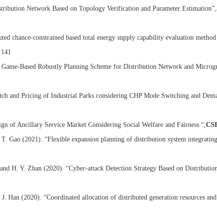
tribution Network Based on Topology Verification and Parameter Estimation”,
buted chance-constrained based total energy supply capability evaluation method
 141
d Game-Based Robustly Planning Scheme for Distribution Network and Microgri
atch and Pricing of Industrial Parks considering CHP Mode Switching and Dem
gn of Ancillary Service Market Considering Social Welfare and Fairness “,
CSE
T. Gao (2021). “Flexible expansion planning of distribution system integrati
and H. Y. Zhan (2020). “Cyber-attack Detection Strategy Based on Distributio
. Han (2020). “Coordinated allocation of distributed generation resources and e