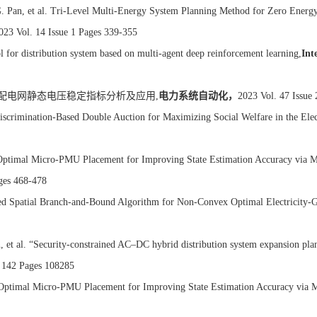
 G. Pan, et al. Tri-Level Multi-Energy System Planning Method for Zero Ener
23 Vol. 14 Issue 1 Pages 339-355
ol for distribution system based on multi-agent deep reinforcement learning,
Int
配电网静态电压稳定指标分析及应用
,
电力系统自动化，
2023 Vol. 47 Issue
iscrimination-Based Double Auction for Maximizing Social Welfare in the Elec
 Optimal Micro-PMU Placement for Improving State Estimation Accuracy via M
ges 468-478
d Spatial Branch-and-Bound Algorithm for Non-Convex Optimal Electricity-G
, et al. “Security-constrained AC–DC hybrid distribution system expansion pla
. 142 Pages 108285
”Optimal Micro-PMU Placement for Improving State Estimation Accuracy via 