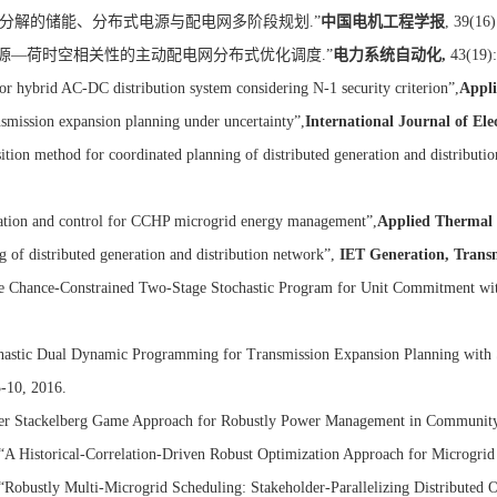
分解的储能、分布式电源与配电网多阶段规划
.”
中国电机工程学报
, 39(16
源—荷时空相关性的主动配电网分布式优化调度
.”
电力系统自动化
,
43(19):
for hybrid AC-DC distribution system considering N-1 security criterion”,
Appli
ansmission expansion planning under uncertainty”,
International Journal of El
ition method for coordinated planning of distributed generation and distributi
ization and control for CCHP microgrid energy management”,
Applied Thermal 
 of distributed generation and distribution network”,
IET Generation, Transm
the Chance-Constrained Two-Stage Stochastic Program for Unit Commitment wi
hastic Dual Dynamic Programming for Transmission Expansion Planning with S
3-10, 2016.
yer Stackelberg Game Approach for Robustly Power Management in Community
A Historical-Correlation-Driven Robust Optimization Approach for Microgrid
 “Robustly Multi-Microgrid Scheduling: Stakeholder-Parallelizing Distributed 