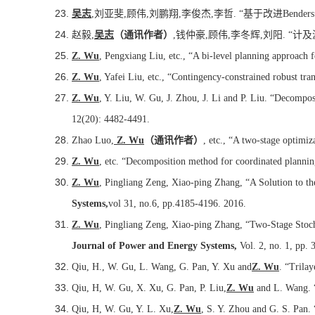
吴志
,
刘亚斐
,
顾伟
,
刘鹏翔
,
李俊杰
,
李哲
. “
基于改进
Benders
赵毅
,
吴志
（通讯作者）
,
钱仲豪
,
顾伟
,
李冬辉
,
刘阳
. “
计及
Z. Wu
, Pengxiang Liu, etc., “A bi-level planning approach 
Z. Wu
, Yafei Liu, etc., “Contingency-constrained robust tr
Z. Wu
, Y. Liu, W. Gu, J. Zhou, J. Li and P. Liu. “Decompos
12(20): 4482-4491.
Zhao Luo,
Z. Wu
（通讯作者）
, etc., “A two-stage optim
Z. Wu
, etc. “Decomposition method for coordinated planning
Z. Wu
, Pingliang Zeng, Xiao-ping Zhang, “A Solution to 
Systems,
vol 31, no.6, pp.4185-4196. 2016.
Z. Wu
, Pingliang Zeng, Xiao-ping Zhang, “Two-Stage Stoc
Journal of Power and Energy Systems,
Vol. 2, no. 1, pp. 
Qiu, H., W. Gu, L. Wang, G. Pan, Y. Xu and
Z. Wu
. “Trila
Qiu, H, W. Gu, X. Xu, G. Pan, P. Liu,
Z. Wu
and L. Wang. “
Qiu, H, W. Gu, Y. L. Xu,
Z. Wu
, S. Y. Zhou and G. S. Pan.