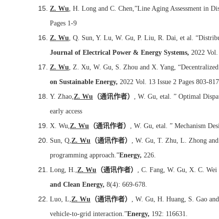
Z. Wu
, H. Long and C. Chen,”Line Aging Assessment in Dis
Pages 1-9
Z. Wu
, Q. Sun, Y. Lu, W. Gu, P. Liu, R. Dai, et al. “Distri
Journal of Electrical Power & Energy Systems,
2022 Vol.
Z. Wu
, Z. Xu, W. Gu, S. Zhou and X. Yang, “Decentralize
on Sustainable Energy,
2022 Vol. 13 Issue 2 Pages 803-817
Y. Zhao,
Z. Wu
（通讯作者）
, W. Gu, etal. ” Optimal Disp
early access
X. Wu,
Z. Wu
（通讯作者）
, W. Gu, etal. ” Mechanism Desi
Sun, Q,
Z. Wu
（通讯作者）
, W. Gu, T. Zhu, L. Zhong and 
programming approach.”
Energy,
226.
Long, H.,
Z. Wu
（通讯作者）
, C. Fang, W. Gu, X. C. Wei 
and Clean Energy,
8(4): 669-678.
Luo, L,
Z. Wu
（通讯作者）
, W. Gu, H. Huang, S. Gao and J
vehicle-to-grid interaction.”
Energy,
192: 116631.