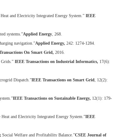
 Heat and Electricity Integrated Energy System.”
IEEE
ated systems.”
Applied Energy
, 268.
charging navigation.”
Applied Energy,
242: 1274-1284.
ransactions On Smart Grid,
2016.
 Grids.”
IEEE Transactions on Industrial Informatics,
17(6):
crogrid Dispatch.”
IEEE Transactions on Smart Grid
, 12(2):
System.”
IEEE Transactions on Sustainable Energy,
12(1): 179-
 Heat and Electricity Integrated Energy System.”
IEEE
 Social Welfare and Profitability Balance.”
CSEE Journal of