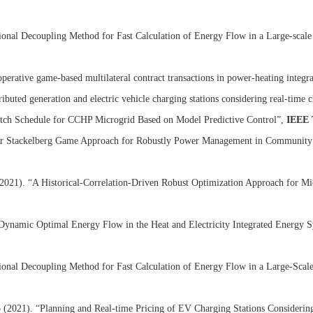
tional Decoupling Method for Fast Calculation of Energy Flow in a Large-scale
perative game-based multilateral contract transactions in power-heating integr
ibuted generation and electric vehicle charging stations considering real-time 
atch Schedule for CCHP Microgrid Based on Model Predictive Control”,
IEEE T
yer Stackelberg Game Approach for Robustly Power Management in Community
021). “A Historical-Correlation-Driven Robust Optimization Approach for Mi
Dynamic Optimal Energy Flow in the Heat and Electricity Integrated Energy 
tional Decoupling Method for Fast Calculation of Energy Flow in a Large-Scale
 (2021). “Planning and Real-time Pricing of EV Charging Stations Considering