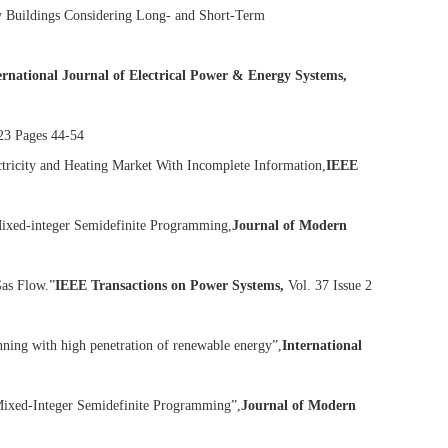
gy Buildings Considering Long- and Short-Term
ernational Journal of Electrical Power & Energy Systems,
 23 Pages 44-54
tricity and Heating Market With Incomplete Information,
IEEE
ixed-integer Semidefinite Programming,
Journal of Modern
as Flow.”
IEEE Transactions on Power Systems,
Vol. 37 Issue 2
nning with high penetration of renewable energy”,
International
Mixed-Integer Semidefinite Programming”,
Journal of Modern