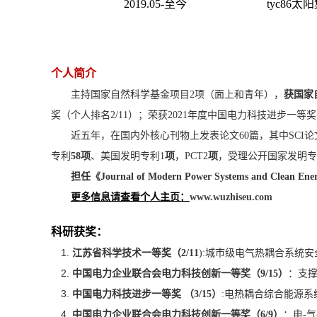
2019.05-
至今
tyc86
个人简介
主持国家自然科学基金项目
2
项（面上和青年），
获国家
奖（个人排名
2/11
）；荣获
2021
年度中国电力科技进步一等奖
近五年，在国内外核心刊物上发表论文
60
篇，其中
SCI
论
专利
58
项
、美国发明专利
1
项
，
PCT2
项
，受理公开国家发明专
担任《
Journal of Modern Power Systems and Clean Ene
更多信息请查看个人主页：
www.wuzhiseu.com
科研获奖：
江苏省科学技术一等奖（
2/11
):
城市级电气热耦合系统安
中国电力企业联合会电力科技创新一等奖（
9/15
）
：支
中国电力科技进步一等奖 （
3/15
）
:
电热耦合综合能源系
中国电力企业联合会电力科技创新一等奖（
6/9
）
：电
-
气