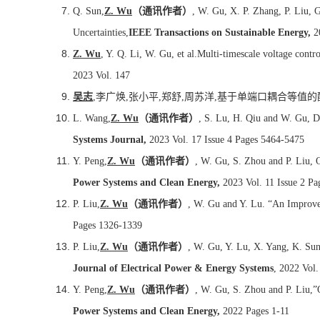
Q. Sun,
Z. Wu
（通讯作者）
, W. Gu, X. P. Zhang, P. Liu,
Uncertainties,
IEEE Transactions on Sustainable Energy,
20
Z. Wu
, Y. Q. Li, W. Gu, et al.Multi-timescale voltage contr
2023 Vol. 147
吴志
,
李广焕
,
张小平
,
郑舒
,
周苏洋
,
基于单端口耦合等值的
L. Wang,
Z. Wu
（通讯作者）
, S. Lu, H. Qiu and W. Gu, D
Systems Journal,
2023 Vol. 17 Issue 4 Pages 5464-5475
Y. Peng,
Z. Wu
（通讯作者）
, W. Gu, S. Zhou and P. Liu,
Power Systems and Clean Energy,
2023 Vol. 11 Issue 2 Pa
P. Liu,
Z. Wu
（通讯作者）
, W. Gu and Y. Lu. “An Improve
Pages 1326-1339
P. Liu,
Z. Wu
（通讯作者）
, W. Gu, Y. Lu, X. Yang, K. Sun
Journal of Electrical Power & Energy Systems
, 2022 Vol
Y. Peng,
Z. Wu
（通讯作者）
, W. Gu, S. Zhou and P. Liu,
Power Systems and Clean Energy,
2022 Pages 1-11