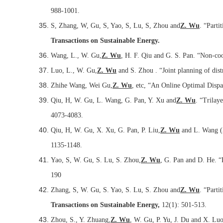
988-1001.
S, Zhang, W, Gu, S, Yao, S, Lu, S, Zhou and
Z. Wu
. “Parti
Transactions on Sustainable Energy.
Wang, L., W. Gu,
Z. Wu
, H. F. Qiu and G. S. Pan. “Non-coo
Luo, L., W. Gu,
Z. Wu
and S. Zhou . “Joint planning of distr
Zhihe Wang, Wei Gu,
Z. Wu
, etc, “An Online Optimal Disp
Qiu, H, W. Gu, L. Wang, G. Pan, Y. Xu and
Z. Wu
. “Trila
4073-4083.
Qiu, H, W. Gu, X. Xu, G. Pan, P. Liu,
Z. Wu
and L. Wang (2
1135-1148.
Yao, S, W. Gu, S. Lu, S. Zhou,
Z. Wu
, G. Pan and D. He. “
190
Zhang, S, W. Gu, S. Yao, S. Lu, S. Zhou and
Z. Wu
. “Parti
Transactions on Sustainable Energy,
12(1): 501-513.
Zhou, S., Y. Zhuang,
Z. Wu
, W. Gu, P. Yu, J. Du and X. Luo