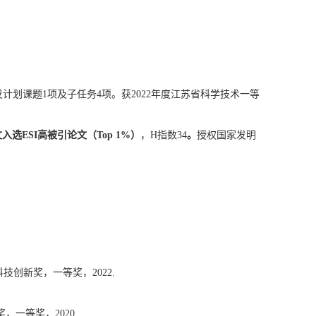
发计划课题
1
项及子任务
4
项。获
2022
年度江苏省科学技术一等
文入选
ESI
高被引论文（
Top 1%
）
，
H
指数
34
。
授权国家发明
科技创新奖，一等奖，
2022.
奖，一等奖，
2020.