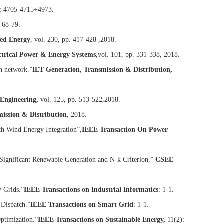
): 4705-4715+4973.
 68-79.
ed Energy
, vol. 230, pp. 417-428 ,2018.
ectrical Power & Energy Systems,
vol. 101, pp. 331-338, 2018.
on network.”
IET Generation, Transmission & Distribution,
Engineering,
vol, 125, pp. 513-522,2018.
ission & Distribution
, 2018.
th Wind Energy Integration”,
IEEE Transaction On Power
ignificant Renewable Generation and N-k Criterion,”
CSEE
 Grids.”
IEEE Transactions on Industrial Informatics
: 1-1.
 Dispatch.”
IEEE Transactions on Smart Grid
: 1-1.
Optimization.”
IEEE Transactions on Sustainable Energy,
11(2):