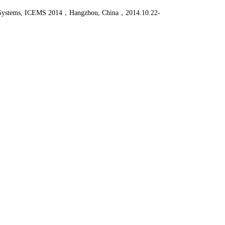
d Systems, ICEMS 2014
，
Hangzhou, China
，
2014.10.22-