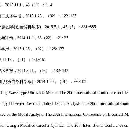
机，
2015.11.1
，
43
（
11
）：
1~4
电工技术学报，
2015.1.25
，（
02
）：
122~127
阳集团学报
(
自然科学版
)
，
2015.5.1
，
45
（
5
）：
881~885
动与冲击，
2014.11.1
，
33
（
22
）：
21~25
术学报，
2015.1.25
，（
02
）：
128~133
2.11.15
，（
21
）：
146~151
技术学报，
2014.3.26
，（
03
）：
132~142
团学报
(
自然科学版
)
，
2014.1.20
，（
01
）：
99~103
veling Wave Type Ultrasonic Motors. The 20th International Conference on El
Energy Harvester Based on Finite Element Analysis. The 20th International C
ased on the Modal Analysis. The 20th International Conference on Electrical
tion Using a Modified Circular Cylinder. The 20th International Conference 