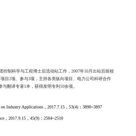
阳集团控制科学与工程博士后流动站工作，
2007
年
10
月出站后留校
研项目
2
项、参与
3
项，主持各类纵向项目、电力公司科研合作
参与翻译专著
1
本，获得发明专利
10
余项。
on Industry Applications
，
2017.7.15
，
53(4)
：
3890~3897
nce
，
2017.9.15
，
45(9)
：
2504~2510