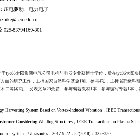
向
:
压电驱动、电力电子
zhike@seu.edu.cn
话
:
025-83794169-801
年于tyc86太阳集团电气公司电机与电器专业获博士学位，后在tyc86太
等方面的研究工作，主持国家自然科学基金
1
项、参与
4
项，主持省部级科
技术二等奖
1
项，发表文章
20
余篇，参与编著教材
1
本，参与编写专著
1
本，
rgy Harvesting System Based on Vortex-Induced Vibration
，
IEEE Transactions 
nsformer Considering Winding Structures
，
IEEE Transactions on Plasma Scie
ontrol system
，
Ultrasonics
，
2017.9.22
，
82(2018)
：
327~330