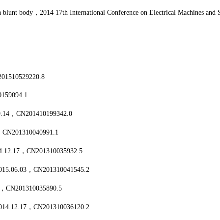
a blunt body
，
2014 17th International Conference on Electrical Machines an
01510529220.8
159094.1
.14
，
CN201410199342.0
，
CN201310040991.1
4.12.17
，
CN201310035932.5
015.06.03
，
CN201310041545.2
，
CN201310035890.5
014.12.17
，
CN201310036120.2