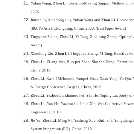
Yuhan Wang,
Zhou Li
. Decision-Making Support Method for C
2023.
Junyin Li, Xiaodong Liu, Yuhan Wang and
Zhou Li
. Compariso
(I&CPS Asia), Chongqing, China, 2023. (Best Paper Award)
Tingquan Zhang,
Zhou Li
, Yi Tang, Xiao-ping Zhang. Optimal
Award)
Xiaodong Liu,
Zhou Li
, Tingquan Zhang, Yi Tang. Reactive P
Zhou Li
, Zi-ang Wei, Ruo-pei Zhan, Sha-sha Hong. Operation
China, 2019.
Zhou Li
, Kashif Mehmood, Ruopei Zhan, Xuan Yang, Yu Qin. V
& Energy Conference, Beijing, China, 2019.
Zhou Li
, Yazhou Li, Zhanruo Pei, Yan He, Yuping Lu. Study 
Zhou Li
, Yan He, Yazhou Li, Jihua Xie, Wei Gu. Active Powe
Engineering, 2018.
Jie Yu,
Zhou Li
, Ming Ni, Yusheng Xue, Xinli Shi, Yongqiang Z
System Integration (EI2). China, 2018.