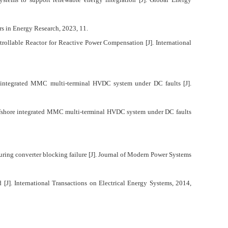
rs in Energy Research, 2023, 11.
ollable Reactor for Reactive Power Compensation [J]. International
re integrated MMC multi-terminal HVDC system under DC faults [J].
 offshore integrated MMC multi-terminal HVDC system under DC faults
ring converter blocking failure [J]. Journal of Modern Power Systems
[J]. International Transactions on Electrical Energy Systems, 2014,