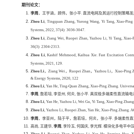
期刊论文：
李周
，王宇涵，顾伟，张小平
.
直流电网及其运行控制策略发
Zhou Li
, Tingquan Zhang, Yurong Wang, Yi Tang, Xiao-Ping Z
Systems, 2022, 37(4): 3036-3047.
Zhou Li
, Ziang Wei, Ruopei Zhan, Yazhou Li, Yi Tang, Xiao
36(3): 2304-2313.
Zhou Li
, Kashif Mehmood, Kaihua Xie. Fast Excitation Contro
Systems, 2021, 129.
Zhou Li
，
Ziang Wei
，
Ruopei Zhan
，
Yazhou Li
，
Xiao-Ping Z
& Energy Systems, 2020, 122
Zhou Li
, Yan He, Ting-Quan Zhang, Xiao-Ping Zhang. Universa
李周
,
詹若培
,
李亚州
,
何炎
,
张小平
.
真双极多端柔性直流输电
Zhou Li
, Yan He, Yazhou Li, Wei Gu, Yi Tang, Xiao-Ping Zhang
Zhou Li
, Yazhou Li, Ruopei Zhan, Yan He, Xiao-Ping Zhang. AC
李周
，李亚州，陆于平，詹若培，何炎，张小平
.
多端柔性直
高尚
,
王建华
,
李周
,
李玲玉
,
何国庆
,
李光辉
.
模块化多电平中
Zhou Li
, Ruopei Zhan, Yazhou Li, Yan He, Jinming Hou, Xi