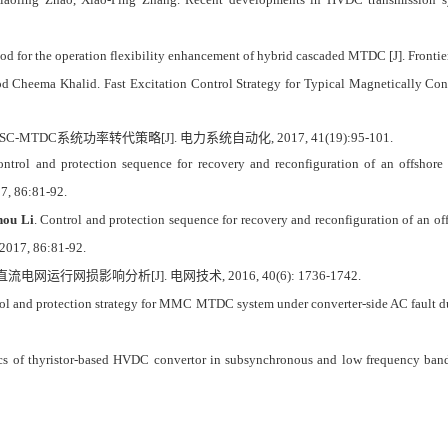
d for the operation flexibility enhancement of hybrid cascaded MTDC [J]. Frontie
heema Khalid. Fast Excitation Control Strategy for Typical Magnetically Contr
SC-MTDC
系统功率转代策略
[J].
电力系统自动化
, 2017, 41(19):95-101.
ontrol and protection sequence for recovery and reconfiguration of an offsho
17, 86:81-92.
hou Li
. Control and protection sequence for recovery and reconfiguration of an
 2017, 86:81-92.
直流电网运行网损影响分析
[J].
电网技术
, 2016, 40(6): 1736
⁃
1742.
rol and protection strategy for MMC MTDC system under converter-side AC fault du
ics of thyristor‐based HVDC convertor in subsynchronous and low frequency band 