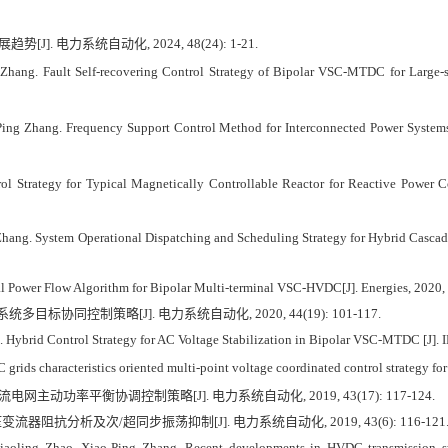
展趋势
[J].
电力系统自动化
, 2024, 48(24): 1-21.
hang. Fault Self-recovering Control Strategy of Bipolar VSC-MTDC for Large-s
-Ping Zhang. Frequency Support Control Method for Interconnected Power Syste
l Strategy for Typical Magnetically Controllable Reactor for Reactive Power Co
hang. System Operational Dispatching and Scheduling Strategy for Hybrid Cascaded
l Power Flow Algorithm for Bipolar Multi-terminal VSC-HVDC[J]. Energies, 2020,
系统多目标协同控制策略
[J].
电力系统自动化
, 2020, 44(19): 101-117.
. Hybrid Control Strategy for AC Voltage Stabilization in Bipolar VSC-MTDC [J].
 grids characteristics oriented multi-point voltage coordinated control strategy 
流电网主动功率平衡协调控制策略
[J].
电力系统自动化
, 2019, 43(17): 117-124.
压变流器阻抗分析及次
/
超同步振荡抑制
[J].
电力系统自动化
, 2019, 43(6): 116-121
aoling Zhao, Xiao-Ping Zhang. Recent developments in HVDC transmission sys