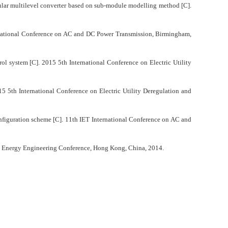
ular multilevel converter based on sub-module modelling method [C].
rnational Conference on AC and DC Power Transmission, Birmingham,
rol system [C]. 2015 5th International Conference on Electric Utility
5 5th International Conference on Electric Utility Deregulation and
iguration scheme [C]. 11th IET International Conference on AC and
nd Energy Engineering Conference, Hong Kong, China, 2014.