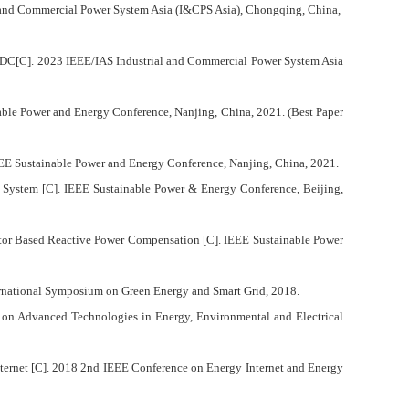
 and Commercial Power System Asia (I&CPS Asia), Chongqing, China,
HVDC[C]. 2023 IEEE/IAS Industrial and Commercial Power System Asia
ble Power and Energy Conference, Nanjing, China, 2021. (Best Paper
EE Sustainable Power and Energy Conference, Nanjing, China, 2021.
 System [C]. IEEE Sustainable Power & Energy Conference, Beijing,
tor Based Reactive Power Compensation [C]. IEEE Sustainable Power
rnational Symposium on Green Energy and Smart Grid, 2018.
e on Advanced Technologies in Energy, Environmental and Electrical
nternet [C]. 2018 2nd IEEE Conference on Energy Internet and Energy