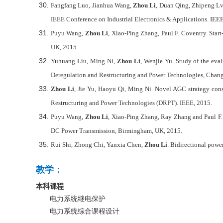
Fangfang Luo, Jianhua Wang,
Zhou Li
, Duan Qing, Zhipeng Lv
IEEE Conference on Industrial Electronics & Applications. IEEE
Puyu Wang,
Zhou Li
, Xiao-Ping Zhang, Paul F. Coventry. St
UK, 2015.
Yuhuang Liu, Ming Ni,
Zhou Li
, Wenjie Yu. Study of the eval
Deregulation and Restructuring and Power Technologies, Chang
Zhou Li
, Jie Yu, Haoyu Qi, Ming Ni. Novel AGC strategy consi
Restructuring and Power Technologies (DRPT). IEEE, 2015.
Puyu Wang,
Zhou Li
, Xiao-Ping Zhang, Ray Zhang and Paul F
DC Power Transmission, Birmingham, UK, 2015.
Rui Shi, Zhong Chi, Yanxia Chen,
Zhou Li
. Bidirectional pow
教学：
本科课程
电力系统继电保护
电力系统综合课程设计