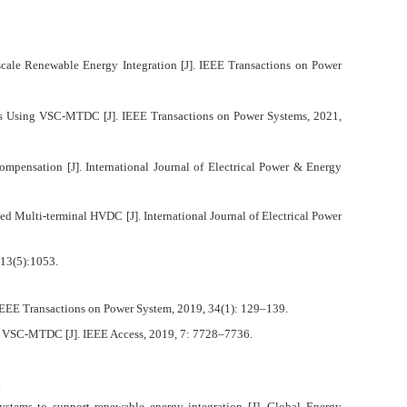
cale Renewable Energy Integration [J]. IEEE Transactions on Power
ms Using VSC-MTDC [J]. IEEE Transactions on Power Systems, 2021,
mpensation [J]. International Journal of Electrical Power & Energy
 Multi-terminal HVDC [J]. International Journal of Electrical Power
 13(5):1053.
 IEEE Transactions on Power System, 2019, 34(1): 129–139.
for VSC-MTDC [J]. IEEE Access, 2019, 7: 7728–7736.
.
tems to support renewable energy integration [J]. Global Energy