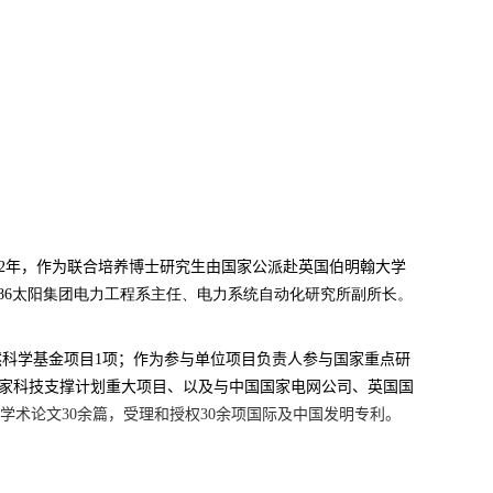
2
年，作为联合培养博士研究生由国家公派赴英国伯明翰大学
tyc86太阳集团电力工程系主任、电力系统自动化研究所副所长。
然科学基金项目
1
项；作为参与单位项目负责人参与国家重点研
国家科技支撑计划重大项目、以及与中国国家电网公司、英国国
学术论文
30
余篇，受理和授权
30
余项国际及中国发明专利。