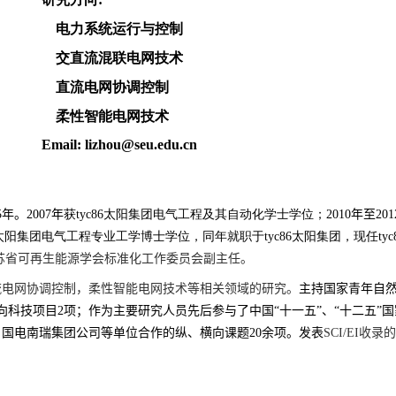
电力系统运行与控制
交直流混联电网技术
直流电网协调控制
柔性智能电网技术
Email: lizhou@seu.edu.cn
5
年。
2007
年
获tyc86太阳集团电气工程及其自动化学士学位
；
2010
年至
201
86太阳集团电气工程专业工学博士学位，
同年就职于tyc86太阳集团，现任
苏省可再生能源学会标准化工作委员会副主任。
流电网协调控制，柔性智能电网技术等相关领域的研究
。
主持国家青年自
向科技项目
2
项；作为主要研究人员先后参与了中国“十一五”、“十二五”
、国电南瑞集团公司等单位合作的纵、横向课题
20
余项。发表
SCI/EI
收录的