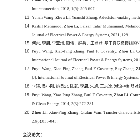
Interconnection, 2018, 1(5): 595-607.
Yuhan Wang,
Zhou Li
, Yuanshi Zhang. A decision-making metho
Kashif Mehmood,
Zhou Li
, Faizan Tahir Muhammad, Mehmood C
Journal of Electrical Power & Energy Systems, 2021, 129.
何炎
,
李周
,
李亚州
,
顾伟，赵兵，王姗姗
.
基于真双极接线的
V
Puyu Wang, Xiao-Ping Zhang, Paul F. Coventry,
Zhou Li
. C
International Journal of Electrical Power & Energy Systems, 20
Puyu Wang, Xiao-Ping Zhang, Paul F. Coventry, Ray Zhang,
Z
[J]. International Journal of Electrical Power & Energy Systems,
李琰
,
吴小刚
,
姚良忠
,
陈武
,
李周
,
朱旭
,
王志冰
.
潮流控制器对
Puyu Wang, Xiao-Ping Zhang, Paul F. Coventry,
Zhou Li
. Cont
& Clean Energy, 2014, 2(3):272-281.
Zhou Li
, Xiao-Ping Zhang, Qiulan Wan. Transfer characterist
23(6):835-845.
会议论文：