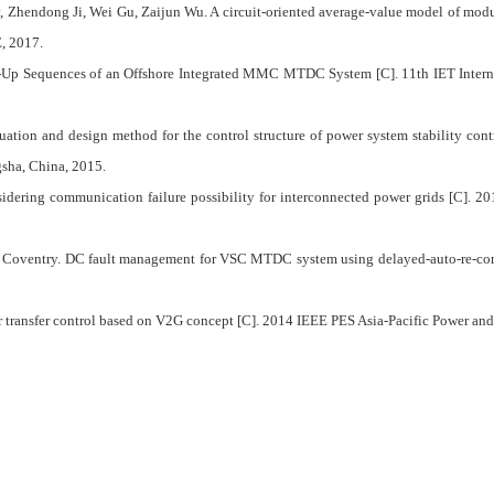
, Zhendong Ji, Wei Gu, Zaijun Wu. A circuit-oriented average-value model of mod
, 2017.
art-Up Sequences of an Offshore Integrated MMC MTDC System [C]. 11th IET Inte
uation and design method for the control structure of power system stability cont
sha, China, 2015.
dering communication failure possibility for interconnected power grids [C]. 201
. Coventry. DC fault management for VSC MTDC system using delayed-auto-re-conf
er transfer control based on V2G concept [C]. 2014 IEEE PES Asia-Pacific Power a