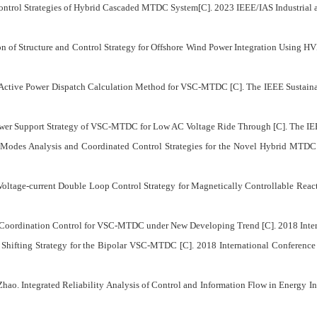
ontrol Strategies of Hybrid Cascaded MTDC System[C]. 2023 IEEE/IAS Industrial
n of Structure and Control Strategy for Offshore Wind Power Integration Using 
 Active Power Dispatch Calculation Method for VSC-MTDC [C]. The IEEE Sustaina
ower Support Strategy of VSC-MTDC for Low AC Voltage Ride Through [C]. The IE
 Modes Analysis and Coordinated Control Strategies for the Novel Hybrid MTDC
oltage-current Double Loop Control Strategy for Magnetically Controllable Reac
of Coordination Control for VSC-MTDC under New Developing Trend [C]. 2018 Inte
r Shifting Strategy for the Bipolar VSC-MTDC [C]. 2018 International Conferenc
hao. Integrated Reliability Analysis of Control and Information Flow in Energy I