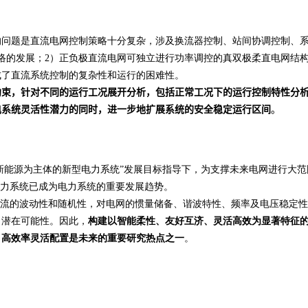
的问题是直流电网控制策略十分复杂，涉及换流器控制、站间协调控制、
络的发展；
2
）正负极直流电网可独立进行功率调控的真双极柔直电网结
成了直流系统控制的复杂性和运行的困难性。
约束，针对不同的运行工况展开分析，包括正常工况下的运行控制特性分
电系统灵活性潜力的同时，进一步地扩展系统的安全稳定运行区间
。
以新能源为主体的新型电力系统”发展目标指导下，为支撑未来电网进行大
电力系统已成为电力系统的重要发展趋势。
潮流的波动性和随机性，对电网的惯量储备、谐波特性、频率及电压稳定
了潜在可能性。因此，
构建
以智能柔性、友好互济、灵活高效为显著特征
、高效率灵活配置是未来的重要研究热点之一
。