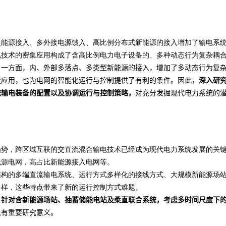
生能源接入、多外接电源馈入、高比例分布式新能源的接入增加了输电系
电技术的密集应用构成了含高比例电力电子设备的、多种动态行为复杂耦
：一方面，内、外部多落点、多类型新能源的接入，增加了多动态行为复
泛应用，也为电网的智能化运行与控制提供了有利的条件。因此，
深入研
流输电装备的配置以及协调运行与控制策略，
对充分发掘现代电力系统的
趋势，跨区域互联的交直流混合输电技术已经成为现代电力系统发展的关
无源电网，高占比新能源接入电网等。
结构的多端直流输电系统、运行方式多样化的接线方式、大规模新能源场
多样，这些特点带来了新的运行控制方式难题。
，
针对含新能源场站、抽蓄储能电站及柔直联合系统，考虑多时间尺度下
具有重要研究意义。